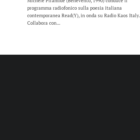
Michele Piramide (Benevento, 1990) conduce il
programma radiofonico sulla poesia italiana
contemporanea Read(Y), in onda su Radio Kaos Italy.
Collabora con...