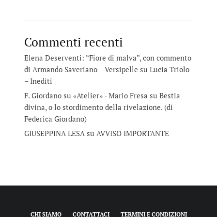
Commenti recenti
Elena Deserventi: “Fiore di malva”, con commento
di Armando Saveriano – Versipelle
su
Lucia Triolo
– Inediti
F. Giordano su «Atelier» - Mario Fresa
su
Bestia
divina, o lo stordimento della rivelazione. (di
Federica Giordano)
GIUSEPPINA LESA
su
AVVISO IMPORTANTE
CHI SIAMO
CONTATTACI
TERMINI E CONDIZIONI