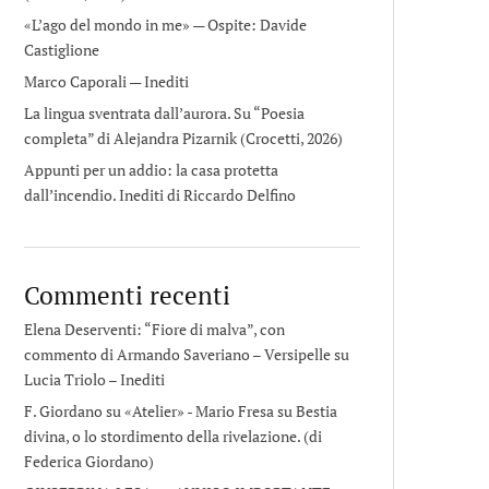
«L’ago del mondo in me» — Ospite: Davide
Castiglione
Marco Caporali — Inediti
La lingua sventrata dall’aurora. Su “Poesia
completa” di Alejandra Pizarnik (Crocetti, 2026)
Appunti per un addio: la casa protetta
dall’incendio. Inediti di Riccardo Delfino
Commenti recenti
Elena Deserventi: “Fiore di malva”, con
commento di Armando Saveriano – Versipelle
su
Lucia Triolo – Inediti
F. Giordano su «Atelier» - Mario Fresa
su
Bestia
divina, o lo stordimento della rivelazione. (di
Federica Giordano)