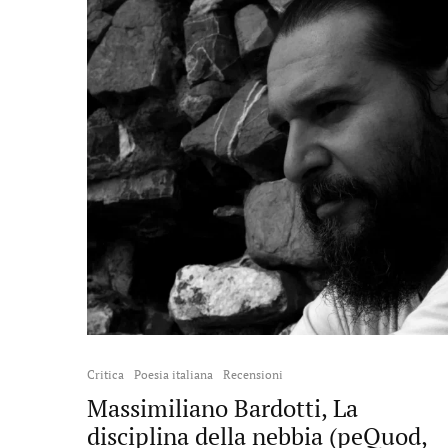
Critica
Poesia italiana
Recensioni
Massimiliano Bardotti, La
disciplina della nebbia (peQuod,