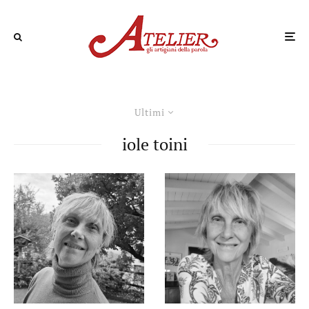
Ultimi
iole toini