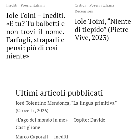
Inediti
Poesia italiana
Critica
Poesia italiana
Recensioni
Iole Toini – Inediti.
Iole Toini, “Niente
«E tu? Tu balbetti e
di tiepido” (Pietre
non-trovi-il-nome.
Vive, 2023)
Farfugli, straparli e
pensi: più di così
niente»
Ultimi articoli pubblicati
José Tolentino Mendonça, “La lingua primitiva”
(Crocetti, 2026)
«L’ago del mondo in me» — Ospite: Davide
Castiglione
Marco Caporali — Inediti