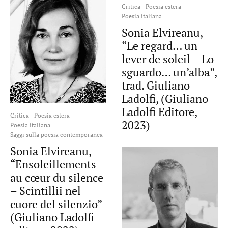
Critica
Poesia estera
Poesia italiana
Sonia Elvireanu,
“Le regard… un
lever de soleil – Lo
sguardo… un’alba”,
trad. Giuliano
Ladolfi, (Giuliano
Ladolfi Editore,
Critica
Poesia estera
2023)
Poesia italiana
Saggi sulla poesia contemporanea
Sonia Elvireanu,
“Ensoleillements
au cœur du silence
– Scintillii nel
cuore del silenzio”
(Giuliano Ladolfi