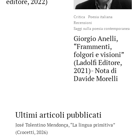
editore, 2022)
Critica
Poesia italiana
Recensioni
Saggi sulla poesia contemporanea
Giorgio Anelli,
“Frammenti,
folgori e visioni”
(Ladolfi Editore,
2021)- Nota di
Davide Morelli
Ultimi articoli pubblicati
José Tolentino Mendonça, “La lingua primitiva”
(Crocetti, 2026)