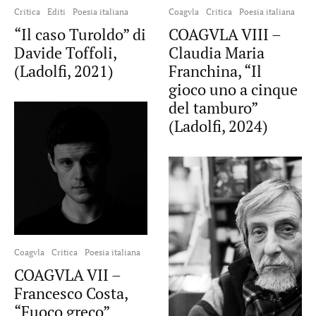
Critica
Editi
Poesia italiana
Coagvla
Critica
Poesia italiana
“Il caso Turoldo” di
COAGVLA VIII –
Davide Toffoli,
Claudia Maria
(Ladolfi, 2021)
Franchina, “Il
gioco uno a cinque
del tamburo”
(Ladolfi, 2024)
Coagvla
Critica
Poesia italiana
COAGVLA VII –
Francesco Costa,
“Fuoco greco”