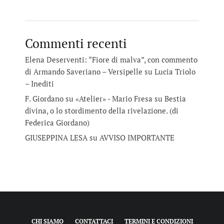
Commenti recenti
Elena Deserventi: “Fiore di malva”, con commento
di Armando Saveriano – Versipelle
su
Lucia Triolo
– Inediti
F. Giordano su «Atelier» - Mario Fresa
su
Bestia
divina, o lo stordimento della rivelazione. (di
Federica Giordano)
GIUSEPPINA LESA
su
AVVISO IMPORTANTE
CHI SIAMO
CONTATTACI
TERMINI E CONDIZIONI