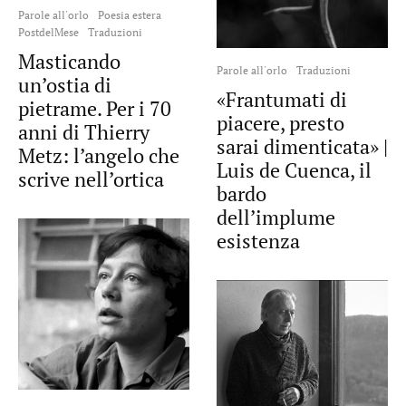
Parole all'orlo
Poesia estera
PostdelMese
Traduzioni
Masticando
Parole all'orlo
Traduzioni
un’ostia di
«Frantumati di
pietrame. Per i 70
piacere, presto
anni di Thierry
sarai dimenticata» |
Metz: l’angelo che
Luis de Cuenca, il
scrive nell’ortica
bardo
dell’implume
esistenza