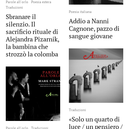
Parole all'orlo
Poesia estera
Traduzioni
Poesia italiana
Sbranare il
Addio a Nanni
silenzio. Il
Cagnone, pazzo di
sacrificio rituale di
sangue giovane
Alejandra Pizarnik,
la bambina che
strozzò la colomba
Traduzioni
«Solo un quarto di
luce / un pensiero /
Parole all'orlo
Traduzioni