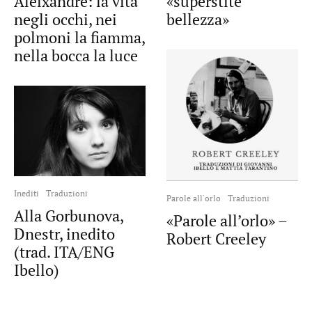
«superstite
Aleixandre: la vita
bellezza»
negli occhi, nei
polmoni la fiamma,
nella bocca la luce
Inediti
Traduzioni
Parole all'orlo
Traduzioni
Alla Gorbunova,
«Parole all’orlo» –
Dnestr, inedito
Robert Creeley
(trad. ITA/ENG
Ibello)