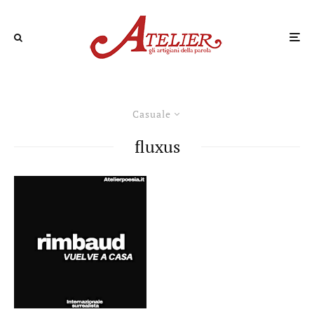
Casuale
fluxus