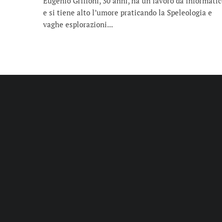
Eugenio Griffoni, 30 anni, ha un lavoro da informati
e si tiene alto l’umore praticando la Speleologia e
vaghe esplorazioni...