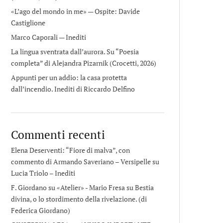
«L’ago del mondo in me» — Ospite: Davide
Castiglione
Marco Caporali — Inediti
La lingua sventrata dall’aurora. Su “Poesia
completa” di Alejandra Pizarnik (Crocetti, 2026)
Appunti per un addio: la casa protetta
dall’incendio. Inediti di Riccardo Delfino
Commenti recenti
Elena Deserventi: “Fiore di malva”, con
commento di Armando Saveriano – Versipelle
su
Lucia Triolo – Inediti
F. Giordano su «Atelier» - Mario Fresa
su
Bestia
divina, o lo stordimento della rivelazione. (di
Federica Giordano)