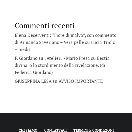
Commenti recenti
Elena Deserventi: “Fiore di malva”, con commento
di Armando Saveriano – Versipelle
su
Lucia Triolo
– Inediti
F. Giordano su «Atelier» - Mario Fresa
su
Bestia
divina, o lo stordimento della rivelazione. (di
Federica Giordano)
GIUSEPPINA LESA
su
AVVISO IMPORTANTE
CHI SIAMO
CONTATTACI
TERMINI E CONDIZIONI