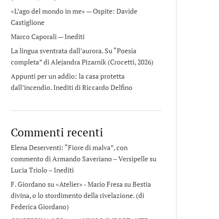
«L’ago del mondo in me» — Ospite: Davide
Castiglione
Marco Caporali — Inediti
La lingua sventrata dall’aurora. Su “Poesia
completa” di Alejandra Pizarnik (Crocetti, 2026)
Appunti per un addio: la casa protetta
dall’incendio. Inediti di Riccardo Delfino
Commenti recenti
Elena Deserventi: “Fiore di malva”, con
commento di Armando Saveriano – Versipelle
su
Lucia Triolo – Inediti
F. Giordano su «Atelier» - Mario Fresa
su
Bestia
divina, o lo stordimento della rivelazione. (di
Federica Giordano)