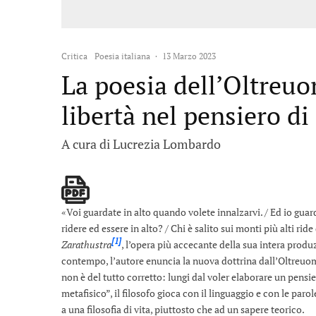
Critica
Poesia italiana
·
13 Marzo 2023
La poesia dell’Oltreuom
libertà nel pensiero d
A cura di Lucrezia Lombardo
«Voi guardate in alto quando volete innalzarvi. / Ed io guar
ridere ed essere in alto? / Chi è salito sui monti più alti rid
[1]
Zarathustra
, l’opera più accecante della sua intera produz
contempo, l’autore enuncia la nuova dottrina dall’Oltreuomo
non è del tutto corretto: lungi dal voler elaborare un pensie
metafisico”, il filosofo gioca con il linguaggio e con le paro
a una filosofia di vita, piuttosto che ad un sapere teorico.