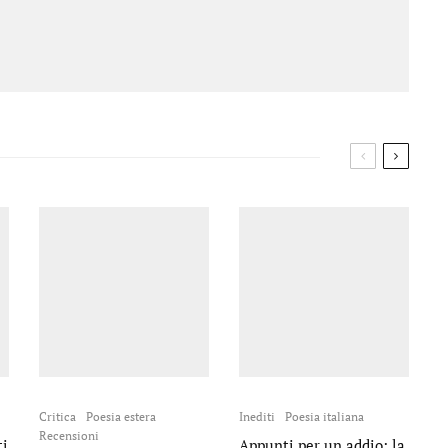
Critica
Poesia estera
Inediti
Poesia italiana
Recensioni
ti
Appunti per un addio: la