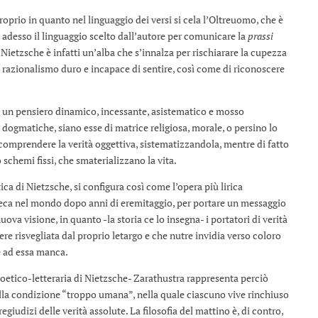
oprio in quanto nel linguaggio dei versi si cela l’Oltreuomo, che è
e adesso il linguaggio scelto dall’autore per comunicare la
prassi
 Nietzsche è infatti un’alba che s’innalza per rischiarare la cupezza
n razionalismo duro e incapace di sentire, così come di riconoscere
è un pensiero dinamico, incessante, asistematico e mosso
ne dogmatiche, siano esse di matrice religiosa, morale, o persino lo
i comprendere la verità oggettiva, sistematizzandola, mentre di fatto
 schemi fissi, che smaterializzano la vita.
a di Nietzsche, si configura così come l’opera più lirica
i reca nel mondo dopo anni di eremitaggio, per portare un messaggio
nuova visione, in quanto -la storia ce lo insegna- i portatori di verità
e risvegliata dal proprio letargo e che nutre invidia verso coloro
e ad essa manca.
oetico-letteraria di Nietzsche- Zarathustra rappresenta perciò
la condizione “troppo umana”, nella quale ciascuno vive rinchiuso
egiudizi delle verità assolute. La filosofia del mattino è, di contro,