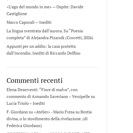
«L’ago del mondo in me» — Ospite: Davide
Castiglione
Marco Caporali — Inediti
La lingua sventrata dall’aurora. Su “Poesia
completa” di Alejandra Pizarnik (Crocetti, 2026)
Appunti per un addio: la casa protetta
dall’incendio. Inediti di Riccardo Delfino
Commenti recenti
Elena Deserventi: “Fiore di malva”, con
commento di Armando Saveriano – Versipelle
su
Lucia Triolo – Inediti
F. Giordano su «Atelier» - Mario Fresa
su
Bestia
divina, o lo stordimento della rivelazione. (di
Federica Giordano)