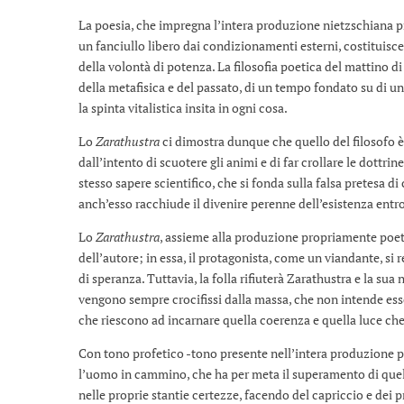
La poesia, che impregna l’intera produzione nietzschiana pr
un fanciullo libero dai condizionamenti esterni, costituisc
della volontà di potenza. La filosofia poetica del mattino di
della metafisica e del passato, di un tempo fondato su di u
la spinta vitalistica insita in ogni cosa.
Lo
Zarathustra
ci dimostra dunque che quello del filosofo 
dall’intento di scuotere gli animi e di far crollare le dottri
stesso sapere scientifico, che si fonda sulla falsa pretesa d
anch’esso racchiude il divenire perenne dell’esistenza entro
Lo
Zarathustra
, assieme alla produzione propriamente poetic
dell’autore; in essa, il protagonista, come un viandante, s
di speranza. Tuttavia, la folla rifiuterà Zarathustra e la sua 
vengono sempre crocifissi dalla massa, che non intende esser
che riescono ad incarnare quella coerenza e quella luce ch
Con tono profetico -tono presente nell’intera produzione p
l’uomo in cammino, che ha per meta il superamento di quel
nelle proprie stantie certezze, facendo del capriccio e dei pr