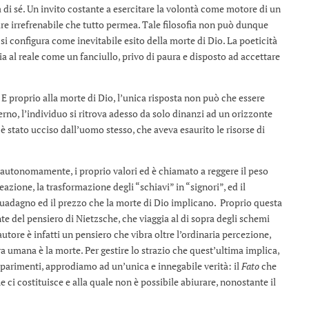
a di sé. Un invito costante a esercitare la volontà come motore di un
re irrefrenabile che tutto permea. Tale filosofia non può dunque
si configura come inevitabile esito della morte di Dio. La poeticità
a al reale come un fanciullo, privo di paura e disposto ad accettare
 E proprio alla morte di Dio, l’unica risposta non può che essere
terno, l’individuo si ritrova adesso da solo dinanzi ad un orizzonte
 stato ucciso dall’uomo stesso, che aveva esaurito le risorse di
e autonomamente, i proprio valori ed è chiamato a reggere il peso
eazione, la trasformazione degli “schiavi” in “signori”, ed il
l guadagno ed il prezzo che la morte di Dio implicano. Proprio questa
nte del pensiero di Nietzsche, che viaggia al di sopra degli schemi
autore è infatti un pensiero che vibra oltre l’ordinaria percezione,
ra umana è la morte. Per gestire lo strazio che quest’ultima implica,
ti, parimenti, approdiamo ad un’unica e innegabile verità: il
Fato
che
che ci costituisce e alla quale non è possibile abiurare, nonostante il