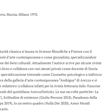
stra
, Mursia, Milano 1978.
ità classica si laurea in Scienze filosofiche a Firenze con il
testi d’arte contemporanea e come giornalista, specializzandosi
e dei beni culturali. Attualmente l’autrice scrive per alcune riviste
un liceo e collabora con vari atenei privati come docente di Storia
a specializzazione triennale come Counselor psicologico a indirizzo
ice della galleria d’arte contemporanea “Ambigua” di Arezzo e si
edattrice (collabora infatti per la rivista letteraria italo-francese
urale del quotidiano ArezzoNotizie). Le sue raccolte poetiche: La
), Solitudine di esistenze (Giulio Perrone 2018), Paradosso della
opa 2019), In un metro quadro (Nulla Die 2020), Amor Mundi
cario.