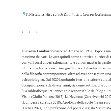
[1]
F. Nietzsche,
Also sprach Zarathustra, Cosi parlò Zarathu
* * *
Lucrezia Lombardo
nasce ad Arezzo nel 1987. Dopo la matur
massimo dei voti. Lavora quindi come curatrice, autrice di 
con vari corsi di perfezionamento e con un master in gestion
letterarie internazionali, insegna Storia e Filosofia presso 
della filosofia contemporanea, oltre ad aver conseguito un
psicobiologico. Dal 2020 Lombardo è co-direttrice e curatr
occupa di poesia da diversi anni, sia come autrice, che come r
“La Bibliothèque Italienne” ed è responsabile del blog cult
Visita (Giulio Perrone 2017), La Nevicata (Castelvecchi 2017
ricompensa (Eretica 2018), Apologia della sorte (Transeur
(Eretica 2021), con prefazione del poeta e regista Mauro Ma