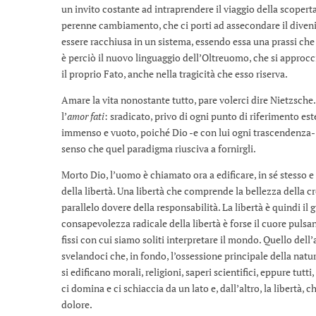
un invito costante ad intraprendere il viaggio della scopert
perenne cambiamento, che ci porti ad assecondare il diveni
essere racchiusa in un sistema, essendo essa una prassi che 
è perciò il nuovo linguaggio dell’Oltreuomo, che si approcci
il proprio Fato, anche nella tragicità che esso riserva.
Amare la vita nonostante tutto, pare volerci dire Nietzsche.
l’
amor fati
: sradicato, privo di ogni punto di riferimento es
immenso e vuoto, poiché Dio -e con lui ogni trascendenza- è
senso che quel paradigma riusciva a fornirgli.
Morto Dio, l’uomo è chiamato ora a edificare, in sé stesso 
della libertà. Una libertà che comprende la bellezza della cr
parallelo dovere della responsabilità. La libertà è quindi i
consapevolezza radicale della libertà è forse il cuore pulsa
fissi con cui siamo soliti interpretare il mondo. Quello dell’
svelandoci che, in fondo, l’ossessione principale della natu
si edificano morali, religioni, saperi scientifici, eppure tut
ci domina e ci schiaccia da un lato e, dall’altro, la libertà, 
dolore.