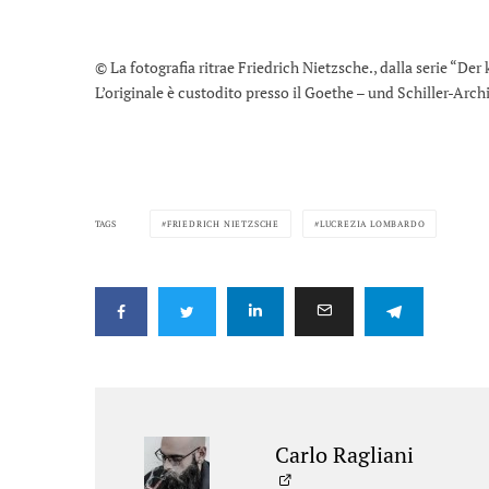
© La fotografia ritrae Friedrich Nietzsche., dalla serie “D
L’originale è custodito presso il Goethe – und Schiller-Arc
TAGS
FRIEDRICH NIETZSCHE
LUCREZIA LOMBARDO
Carlo Ragliani