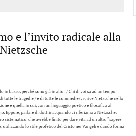
o e l’invito radicale alla
i Nietzsche
do in basso, perché sono già in alto. / Chi di voi sa ad un tempo
e di tutte le tragedie / e di tutte le commedie», scrive Nietzsche nello
ione e quella in cui, con un linguaggio poetico e filosofico al
. Eppure, parlare di dottrina, quando ci riferiamo a Nietzsche,
ro sistematico, che avrebbe finito per dare vita ad un altro “sapere
le, utilizzando lo stile profetico del Cristo nei Vangeli e dando forma