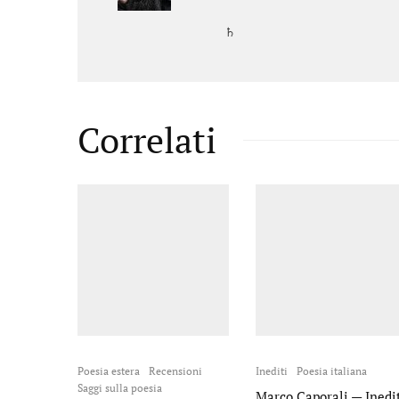
♄
Correlati
Poesia estera
Recensioni
Inediti
Poesia italiana
Saggi sulla poesia
Marco Caporali — Inedi