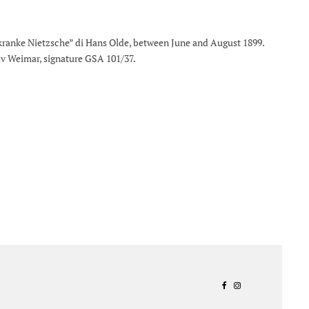
er kranke Nietzsche” di Hans Olde, between June and August 1899.
hiv Weimar, signature GSA 101/37.