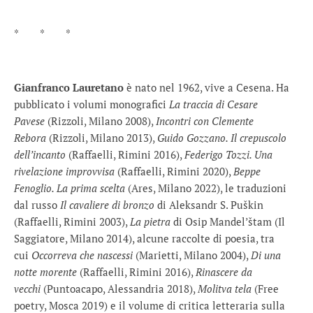
* * *
Gianfranco Lauretano
è nato nel 1962, vive a Cesena. Ha
pubblicato i volumi monografici
La traccia di Cesare
Pavese
(Rizzoli, Milano 2008),
Incontri con Clemente
Rebora
(Rizzoli, Milano 2013),
Guido Gozzano. Il crepuscolo
dell’incanto
(Raffaelli, Rimini 2016),
Federigo Tozzi. Una
rivelazione improvvisa
(Raffaelli, Rimini 2020),
Beppe
Fenoglio. La prima scelta
(Ares, Milano 2022), le traduzioni
dal russo
Il cavaliere di bronzo
di Aleksandr S. Puškin
(Raffaelli, Rimini 2003),
La pietra
di Osip Mandel’štam (Il
Saggiatore, Milano 2014), alcune raccolte di poesia, tra
cui
Occorreva che nascessi
(Marietti, Milano 2004),
Di una
notte morente
(Raffaelli, Rimini 2016),
Rinascere da
vecchi
(Puntoacapo, Alessandria 2018),
Molitva tela
(Free
poetry, Mosca 2019) e il volume di critica letteraria sulla