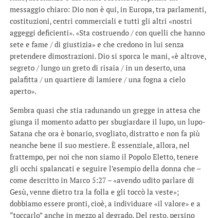
messaggio chiaro: Dio non è qui, in Europa, tra parlamenti,
costituzioni, centri commerciali e tutti gli altri «nostri
aggeggi deficienti». «Sta costruendo / con quelli che hanno
sete e fame / di giustizia» e che credono in lui senza
pretendere dimostrazioni. Dio si sporca le mani, «è altrove,
segreto / lungo un greto di risaia / in un deserto, una
palafitta / un quartiere di lamiere / una fogna a cielo
aperto».
Sembra quasi che stia radunando un gregge in attesa che
giunga il momento adatto per sbugiardare il lupo, un lupo-
Satana che ora è bonario, svogliato, distratto e non fa più
neanche bene il suo mestiere. È essenziale, allora, nel
frattempo, per noi che non siamo il Popolo Eletto, tenere
gli occhi spalancati e seguire l’esempio della donna che –
come descritto in Marco 5:27 – «avendo udito parlare di
Gesù, venne dietro tra la folla e gli toccò la veste»;
dobbiamo essere pronti, cioè, a individuare «il valore» e a
“toccarlo” anche in mezzo al degrado. Del resto, persino