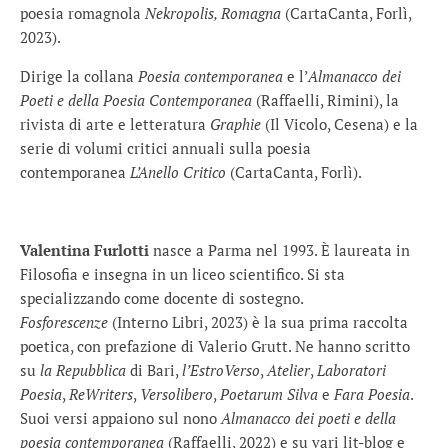
poesia romagnola
Nekropolis, Romagna
(CartaCanta, Forlì,
2023).
Dirige la collana
Poesia contemporanea
e l’
Almanacco dei
Poeti e della Poesia Contemporanea
(Raffaelli, Rimini), la
rivista di arte e letteratura
Graphie
(Il Vicolo, Cesena) e la
serie di volumi critici annuali sulla poesia
contemporanea
L’Anello Critico
(CartaCanta, Forlì).
Valentina Furlotti
nasce a Parma nel 1993. È laureata in
Filosofia e insegna in un liceo scientifico. Si sta
specializzando come docente di sostegno.
Fosforescenze
(Interno Libri, 2023) è la sua prima raccolta
poetica, con prefazione di Valerio Grutt. Ne hanno scritto
su
la Repubblica
di Bari,
l’EstroVerso
,
Atelier
,
Laboratori
Poesia
,
ReWriters
,
Versolibero
,
Poetarum Silva
e
Fara Poesia
.
Suoi versi appaiono sul nono
Almanacco dei poeti e della
poesia contemporanea
(Raffaelli, 2022) e su vari lit-blog e