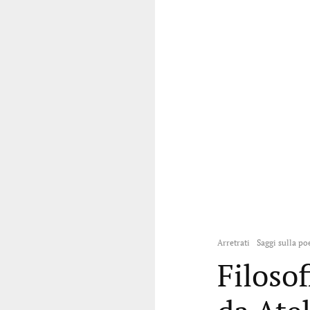
Arretrati
Saggi sulla p
Filosof