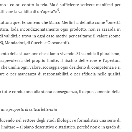
no i colori contro la tela. Ma è sufficiente scrivere manifesti per
5
ificare la validità di un’opera?»
.
ce tuttora quel fenomeno che Marco Merlin ha definito come “omertà
stetica, loda incondizionatamente ogni prodotto, non si azzarda in
 di validità e trova in ogni caso motivi per esaltarne il valore (come
5]
, Mondadori, di Cucchi e Giovanardi).
to della situazione che stiamo vivendo. Si scambia il pluralismo,
sapevolezza del proprio limite, il rischio dell’errore e l’apertura
e che umilia ogni valore, scoraggia ogni desiderio di competenza e si
iare o per mancanza di responsabilità o per sfiducia nelle qualità
 tutte conducono alla stessa conseguenza, il deprezzamento della
 una proposta di critica letteraria
cendo nel settore degli studi filologici e formalistici una serie di
e limitare – al piano descrittivo e statistico, perché non è in grado di