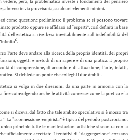
en vedere, però, la problematica investe i fondamenti del pensiero
re, almeno in via provvisoria, su alcuni elementi minimi.
porsi come questione preliminare il problema se si possono trovare
inato prodotto oppure se affidarsi ad “esperti”, così definiti in base
lità dell’estetica si riverbera inevitabilmente sull’indefinibilità del
6
’infinito
.
rso l’arte deve andare alla ricerca della propria identità, dei propri
funzioni, oggetti e metodi di un sapere e di una pratica. E proprio
coltà di comprensione, di accordo e di attuazione; l’arte, infatti,
ratica. Si richiede un ponte che colleghi i due àmbiti.
tetica si volga in due direzioni: da una parte in armonia con la
ia fine coinvolgendo anche le attività connesse come la poetica e la
, come si diceva, dal fatto che tale ambito speculativo si è mosso tra
a”. La “sconnessione empirista” è tipica del periodo postcrociano.
unico principio tutte le manifestazioni artistiche si scontra con la
che ufficialmente accettate. I tentativi di “riaggregazione” cozzano