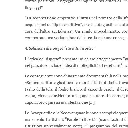
contro posizioni “disgregative” implicite nei criteri di “
linguaggi”.
“La sconnessione empirista” si attua nel primato della sfe
acquisizioni di “tipo descrittivo”, che si autogiustifica e si 
cura dell’altro (E. Lévinas). Un simile procedimento, posit
comportato una svalutazione della teoria e alcune consegue
Soluzione di ripiego: “etica del rispetto”
L’“etica del rispetto” presenta un chiaro atteggiamento “a
nel passato e include l’idea di molteplicità di estetiche “i
Le conseguenze sono chiaramente documentabili nella produ
«Se uno scrittore giustifica (e non è affatto difficile trov
taglio della tela, il foglio bianco, il gioco di parole, il 
esalta, viene considerato un grande autore. In consegu
capolavoro ogni sua manifestazione […].
Le Avanguardie e le Neoavanguardie sono esempi eloquenti (
ma su valori artistici). “Parole in libertà” (uso citazioni 
situazioni universalmente note): il programma del Fut