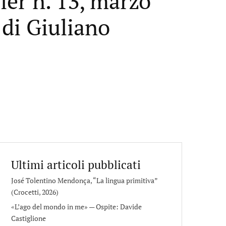
ier n. 13, marzo
 di Giuliano
Ultimi articoli pubblicati
José Tolentino Mendonça, “La lingua primitiva”
(Crocetti, 2026)
«L’ago del mondo in me» — Ospite: Davide
Castiglione