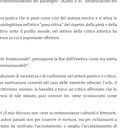
incommensurabilità dei paradigmi” (Kuhn) o di “intraducibilità dei
ra pratica che si pone come crisi del sistema teorico e si attua in
autolegittima nell’etica “prescrittiva” del rispetto, della pietà e della
ivo sotto il profilo morale, nel settore della critica artistica ha
nze su cui è importante riflettere.
nti-fondazionale”, presuppone la fine dell’estetica come era intesa
ncommensurabili”.
zione di incertezza e di confusione nel settore poetico e critico.
are motivazioni coerenti nel caos delle estetiche odierne) l’urlo, il
descrittivismo minimo, la banalità e trova un critico affermato che lo
enza di tale statuto,
quia nominor leo
, viene riconosciuto come
il mio discorso non verte su testimonianze culturali o letterarie,
di autori passati non per
insaevire in mortuos
, ma per richiamarmi a
urismo ha motivato l’accostamento o meglio l’accatastamento di