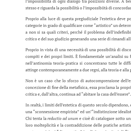
l’impossibilità di ogni dialogo tra posizioni diverse. A b
stesso e riguarda la possibilità o l’impossibiità di concorda
Proprio alla luce di questa pregiudiziale l’estetica deve 
categorie in grado di qualificare come “artistico” un determ
a non si sa quali criteri, perché il problema dell’indefinibi
critico e del suo giudizio generando una serie di rimandi all
Proprio in vista di una necessità di una possibilità di disco
compiti e dei propri limiti. È fondamentale un’analisi su 
nell’antinomia teoria-pratica si concentrano tutte le diffi
attinge contemporaneamente a due regni, alla teoria e alla p
Non è un caso che lo sforzo di autocomprensione dell’es
concezione di fine della metafisica, essa proclama la propr
critica e, dall’altra, continua ad “abitare la casa dell’essere”.
In realtà, i limiti dell’estetica di questo secolo dipendono
una “sconnessione empirista” ed un’“indistinzione idealist
Chi tenta la
reductio ad unum
e cioè di catalogare sotto un 
loro molteplicità e la contraddizione delle pratiche artisti