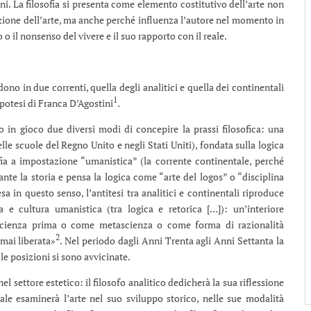
ni. La filosofia si presenta come elemento costitutivo dell’arte non
zione dell’arte, ma anche perché influenza l’autore nel momento in
 o il nonsenso del vivere e il suo rapporto con il reale.
ono in due correnti, quella degli analitici e quella dei continentali
1
potesi di Franca D’Agostini
.
o in gioco due diversi modi di concepire la prassi filosofica: una
nelle scuole del Regno Unito e negli Stati Uniti), fondata sulla logica
sofia a impostazione “umanistica” (la corrente continentale, perché
nte la storia e pensa la logica come “arte del logos” o “disciplina
 in questo senso, l’antitesi tra analitici e continentali riproduce
fica e cultura umanistica (tra logica e retorica […]): un’interiore
e scienza prima o come metascienza o come forma di razionalità
2
mai liberata»
. Nel periodo dagli Anni Trenta agli Anni Settanta la
le posizioni si sono avvicinate.
settore estetico: il filosofo analitico dedicherà la sua riflessione
tale esaminerà l’arte nel suo sviluppo storico, nelle sue modalità