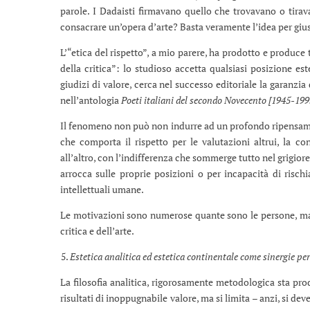
parole. I Dadaisti firmavano quello che trovavano o tirava
consacrare un’opera d’arte? Basta veramente l’idea per giust
L’“etica del rispetto”, a mio parere, ha prodotto e produ
della critica”: lo studioso accetta qualsiasi posizione e
giudizi di valore, cerca nel successo editoriale la garanzia
nell’antologia
Poeti italiani del secondo Novecento [1945-199
Il fenomeno non può non indurre ad un profondo ripensamen
che comporta il rispetto per le valutazioni altrui, la con
all’altro, con l’indifferenza che sommerge tutto nel grigior
arrocca sulle proprie posizioni o per incapacità di risch
intellettuali umane.
Le motivazioni sono numerose quante sono le persone, ma
critica e dell’arte.
Estetica analitica ed estetica continentale come sinergie per
La filosofia analitica, rigorosamente metodologica sta produ
risultati di inoppugnabile valore, ma si limita – anzi, si dev