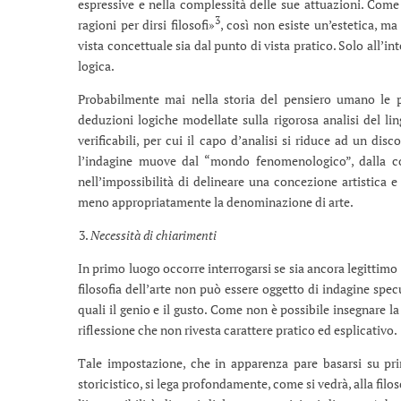
espressive e nella complessità delle sue attuazioni. Come 
3
ragioni per dirsi filosofi»
, così non esiste un’estetica, ma 
vista concettuale sia dal punto di vista pratico. Solo all’i
logica.
Probabilmente mai nella storia del pensiero umano le p
deduzioni logiche modellate sulla rigorosa analisi del lin
verificabili, per cui il capo d’analisi si riduce ad un disc
l’indagine muove dal “mondo fenomenologico”, dalla con
nell’impossibilità di delineare una concezione artistica e
meno appropriatamente la denominazione di arte.
Necessità di chiarimenti
In primo luogo occorre interrogarsi se sia ancora legittimo
filosofia dell’arte non può essere oggetto di indagine specu
quali il genio e il gusto. Come non è possibile insegnare la
riflessione che non rivesta carattere pratico ed esplicativo.
Tale impostazione, che in apparenza pare basarsi su prin
storicistico, si lega profondamente, come si vedrà, alla filo