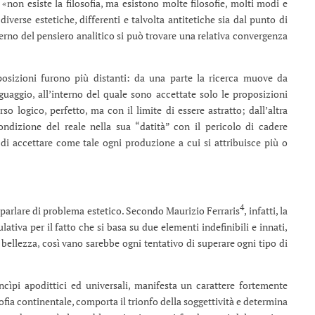
«non esiste la filosofia, ma esistono molte filosofie, molti modi e
diverse estetiche, differenti e talvolta antitetiche sia dal punto di
nterno del pensiero analitico si può trovare una relativa convergenza
osizioni furono più distanti: da una parte la ricerca muove da
guaggio, all’interno del quale sono accettate solo le proposizioni
orso logico, perfetto, ma con il limite di essere astratto; dall’altra
dizione del reale nella sua “datità” con il pericolo di cadere
 di accettare come tale ogni produzione a cui si attribuisce più o
4
 parlare di problema estetico. Secondo Maurizio Ferraris
, infatti, la
lativa per il fatto che si basa su due elementi indefinibili e innati,
 bellezza, così vano sarebbe ogni tentativo di superare ogni tipo di
cìpi apodittici ed universali, manifesta un carattere fortemente
sofia continentale, comporta il trionfo della soggettività e determina