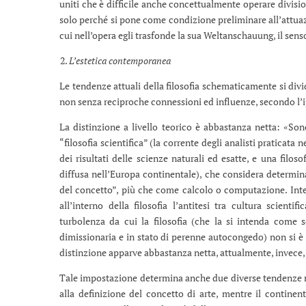
uniti che è difficile anche concettualmente operare divisio
solo perché si pone come condizione preliminare all’attua
cui nell’opera egli trasfonde la sua Weltanschauung, il senso
L’estetica contemporanea
Le tendenze attuali della filosofia schematicamente si divid
non senza reciproche connessioni ed influenze, secondo l’i
La distinzione a livello teorico è abbastanza netta: «Son
“filosofia scientifica” (la corrente degli analisti praticata 
dei risultati delle scienze naturali ed esatte, e una filo
diffusa nell’Europa continentale), che considera determina
del concetto”, più che come calcolo o computazione. Intesa
all’interno della filosofia l’antitesi tra cultura scienti
turbolenza da cui la filosofia (che la si intenda com
dimissionaria e in stato di perenne autocongedo) non si è 
distinzione apparve abbastanza netta, attualmente, invece, 
Tale impostazione determina anche due diverse tendenze nel 
alla definizione del concetto di arte, mentre il continen