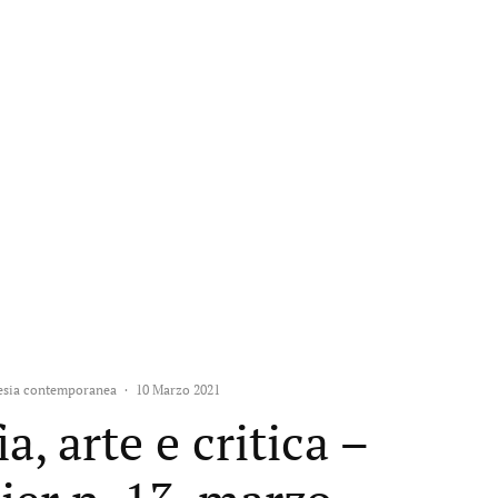
oesia contemporanea
·
10 Marzo 2021
ia, arte e critica –