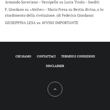
Armando Saveriano – Versipelle
su
Lucia Triolo – Inediti
F. Giordano su «Atelier» - Mario Fresa
su
Bestia divina, o lo
stordimento della rivelazione. (di Federica Giordano)
GIUSEPPINA LESA
su
AVVISO IMPORTANTE
CHI SIAMO
CONTATTACI
TERMINI E CONDIZIONI
DISCLAIMER