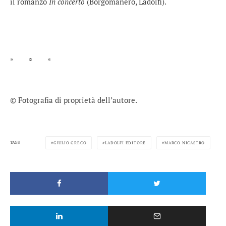
il romanzo
In concerto
(Borgomanero, Ladolfi).
* * *
© Fotografia di proprietà dell’autore.
TAGS
GIULIO GRECO
LADOLFI EDITORE
MARCO NICASTRO