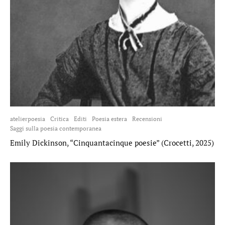
atelierpoesia
Critica
Editi
Poesia estera
Recensioni
Saggi sulla poesia contemporanea
Emily Dickinson, “Cinquantacinque poesie” (Crocetti, 2025)