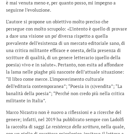
è mai venuta meno e, per quanto posso, mi impegno a
seguirne l’evoluzione.
L’autore si propone un obiettivo molto preciso che
persegue con molto scrupolo: «L’intento è quello di provare
a dare una visione un po’ diversa rispetto a quella
prevalente dell’esistenza di un mercato editoriale sano, di
una critica militante efficace e onesta, della presenza di
scritture di qualità, di un genere letterario (quello della
poesia) vivo e in salute». Pertanto, non esita ad affondare
la lama nelle piaghe più nascoste dell’attuale situazione:
“Il libro come merce. L’impoverimento culturale
dell’editoria contemporanea”; “Poesia in (s)vendita”; “La
banalità della poesia”; “Perché non credo più nella critica
militante in Italia”.
Marco Nicastro non è nuovo a riflessioni e a ricerche del
genere; infatti, nel 2019 ha pubblicato sempre con Ladolfi
la raccolta di saggi
La resistenza della scrittura
, nella quale,
con un piglio di carattere psicologico, invitava il lettore a