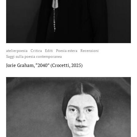
atelierpoesia
Critica
Editi
Poesia estera
Recensioni
Saggi sulla poesia contemporanea
Jorie Graham, “2040” (Crocetti, 2025)