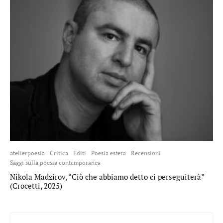
atelierpoesia
Critica
Editi
Poesia estera
Recensioni
Saggi sulla poesia contemporanea
Nikola Madzirov, “Ciò che abbiamo detto ci perseguiterà”
(Crocetti, 2025)