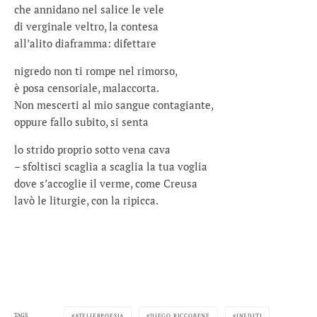
che annidano nel salice le vele
di verginale veltro, la contesa
all’alito diaframma: difettare
nigredo non ti rompe nel rimorso,
è posa censoriale, malaccorta.
Non mescerti al mio sangue contagiante,
oppure fallo subito, si senta
lo strido proprio sotto vena cava
– sfoltisci scaglia a scaglia la tua voglia
dove s’accoglie il verme, come Creusa
lavò le liturgie, con la ripicca.
TAGS
ATELIERPOESIA
DIEGO RICCOBENE
INEDITI