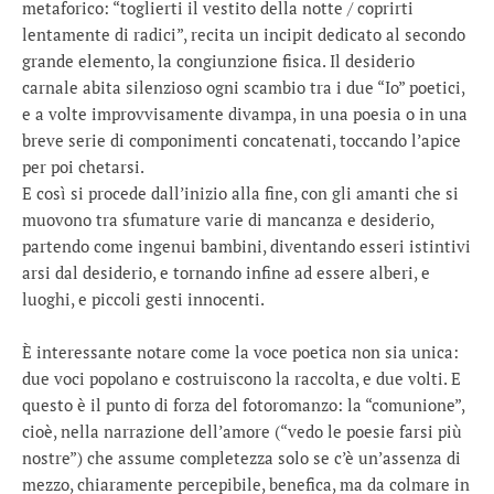
metaforico: “toglierti il vestito della notte / coprirti
lentamente di radici”, recita un incipit dedicato al secondo
grande elemento, la congiunzione fisica. Il desiderio
carnale abita silenzioso ogni scambio tra i due “Io” poetici,
e a volte improvvisamente divampa, in una poesia o in una
breve serie di componimenti concatenati, toccando l’apice
per poi chetarsi.
E così si procede dall’inizio alla fine, con gli amanti che si
muovono tra sfumature varie di mancanza e desiderio,
partendo come ingenui bambini, diventando esseri istintivi
arsi dal desiderio, e tornando infine ad essere alberi, e
luoghi, e piccoli gesti innocenti.
È interessante notare come la voce poetica non sia unica:
due voci popolano e costruiscono la raccolta, e due volti. E
questo è il punto di forza del fotoromanzo: la “comunione”,
cioè, nella narrazione dell’amore (“vedo le poesie farsi più
nostre”) che assume completezza solo se c’è un’assenza di
mezzo, chiaramente percepibile, benefica, ma da colmare in