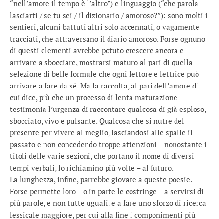
“nell’amore il tempo è l’altro”) e linguaggio (“che parola
lasciarti / se tu sei / il dizionario / amoroso?”): sono molti i
sentieri, alcuni battuti altri solo accennati, o vagamente
tracciati, che attraversano il diario amoroso. Forse ognuno
di questi elementi avrebbe potuto crescere ancora e
arrivare a sbocciare, mostrarsi maturo al pari di quella
selezione di belle formule che ogni lettore e lettrice può
arrivare a fare da sé. Ma la raccolta, al pari dell’amore di
cui dice, più che un processo di lenta maturazione
testimonia l’urgenza di raccontare qualcosa di già esploso,
sbocciato, vivo e pulsante. Qualcosa che si nutre del
presente per vivere al meglio, lasciandosi alle spalle il
passato e non concedendo troppe attenzioni – nonostante i
titoli delle varie sezioni, che portano il nome di diversi
tempi verbali, lo richiamino più volte – al futuro.
La lunghezza, infine, parrebbe giovare a queste poesie.
Forse permette loro – o in parte le costringe – a servirsi di
più parole, e non tutte uguali, e a fare uno sforzo di ricerca
lessicale maggiore, per cui alla fine i componimenti più