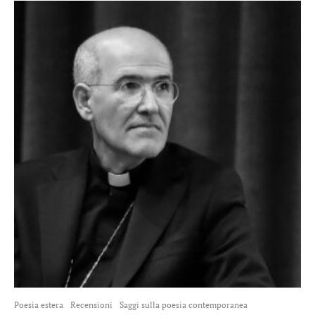
Poesia estera
Recensioni
Saggi sulla poesia contemporanea