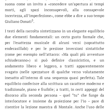
suona come un invito a «concedere un’apertura ai tempi
morti, agli spazi inconsapevoli, alla consapevole
incertezza, all’imperfezione», come ebbe a dire a suo tempo
5
Giuliano Donati
.
I testi della raccolta sintetizzano in un elegante equilibrio
due elementi fondamentali: un certo gusto formale che,
per l’esattezza musicale di alcuni versi (soprattutto
endecasillabi) e per le preziose inversioni sintattiche
(come per esempio nell’attacco: «Ma quali più avventure
schiuderanno») si può definire classicistico, e un
andamento libero e leggero, a tratti apparentemente
svagato (nelle spezzature di qualche verso volutamente
inesatto all’interno di una sequenza quasi perfetta). Tale
equilibrio conferisce alla scrittura un carattere moderno e
tradizionale, piano e fruibile; a tratti, in certi appoggi del
discorso alla seconda persona – quel “tu” che funge da
interlocutore e insieme da proiezione per l’io – pare di
risentire la lezione maestra di Montale. Anche l’uso delle