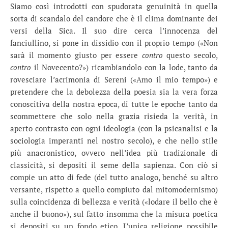
Siamo così introdotti con spudorata genuinità in quella
sorta di scandalo del candore che è il clima dominante dei
versi della Sica. Il suo dire cerca l’innocenza del
fanciullino, si pone in dissidio con il proprio tempo («Non
sarà il momento giusto per essere
contro
questo secolo,
contro
il Novecento?») ricambiandolo con la lode, tanto da
rovesciare l’acrimonia di Sereni («Amo il mio tempo») e
pretendere che la debolezza della poesia sia la vera forza
conoscitiva della nostra epoca, di tutte le epoche tanto da
scommettere che solo nella grazia risieda la verità, in
aperto contrasto con ogni ideologia (con la psicanalisi e la
sociologia imperanti nel nostro secolo), e che nello stile
più anacronistico, ovvero nell’idea più tradizionale di
classicità, si depositi il seme della sapienza. Con ciò si
compie un atto di fede (del tutto analogo, benché su altro
versante, rispetto a quello compiuto dal mitomodernismo)
sulla coincidenza di bellezza e verità («lodare il bello che è
anche il buono»), sul fatto insomma che la misura poetica
si depositi su un fondo etico. L’unica religione possibile