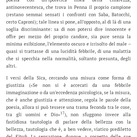
antinovecentesca, che trova in Penna il proprio campione
(restano semmai sensati i confronti con Saba, Batocchi,
certo Caproni); tale linea si pone, all’opposto, al di là di una
soglia discriminante: sa di non potersi dire innocente e
offre per mezzo del proprio candore, sia pure senza la
minima esibizione, l’elemento oscuro e irrisolto del male –
quasi si trattasse di una lucidità febbrile, di una malattia
che si specchia nella normalità, soltanto presunta, degli
altri.
I versi della Sica, cercando una misura come forma di
giustizia («Se non si è accecati da una febbrile
immaginazione o da un’eccedenza psicologica, se la misura,
che è anche giustizia e attenzione, regola le parole della
poesia, allora si può tessere una trama feconda tra le cose,
17
tra gli uomini e Dio»
), non sfuggono invece alla
fastidiosa tautologia di parlare della bellezza con la
bellezza, tautologia che è, a ben vedere, viatico prediletto
del
Kitsch
. La sensazione, dunque, a cospetto delle sue