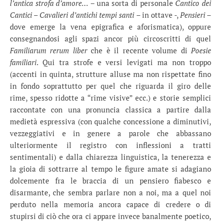
l’antica strofa d’amore…
– una sorta di personale
Cantico dei
Cantici – Cavalieri d’antichi tempi santi
– in ottave -,
Pensieri
–
dove emerge la vena epigrafica e aforismatica), oppure
consegnandosi agli spazi ancor più circoscritti di quel
Familiarum rerum liber
che è il recente volume di
Poesie
familiari
. Qui tra strofe e versi levigati ma non troppo
(accenti in quinta, strutture alluse ma non rispettate fino
in fondo soprattutto per quel che riguarda il giro delle
rime, spesso ridotte a “rime visive” ecc.) e storie semplici
raccontate con una pronuncia classica a partire dalla
medietà espressiva (con qualche concessione a diminutivi,
vezzeggiativi e in genere a parole che abbassano
ulteriormente il registro con inflessioni a tratti
sentimentali) e dalla chiarezza linguistica, la tenerezza e
la gioia di sottrarre al tempo le figure amate si adagiano
dolcemente fra le braccia di un pensiero fiabesco e
disarmante, che sembra parlare non a noi, ma a quel noi
perduto nella memoria ancora capace di credere o di
stupirsi di ciò che ora ci appare invece banalmente poetico,