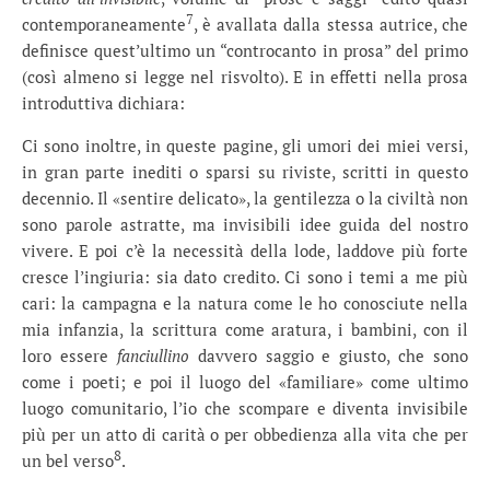
7
contemporaneamente
, è avallata dalla stessa autrice, che
definisce quest’ultimo un “controcanto in prosa” del primo
(così almeno si legge nel risvolto). E in effetti nella prosa
introduttiva dichiara:
Ci sono inoltre, in queste pagine, gli umori dei miei versi,
in gran parte inediti o sparsi su riviste, scritti in questo
decennio. Il «sentire delicato», la gentilezza o la civiltà non
sono parole astratte, ma invisibili idee guida del nostro
vivere. E poi c’è la necessità della lode, laddove più forte
cresce l’ingiuria: sia dato credito. Ci sono i temi a me più
cari: la campagna e la natura come le ho conosciute nella
mia infanzia, la scrittura come aratura, i bambini, con il
loro essere
fanciullino
davvero saggio e giusto, che sono
come i poeti; e poi il luogo del «familiare» come ultimo
luogo comunitario, l’io che scompare e diventa invisibile
più per un atto di carità o per obbedienza alla vita che per
8
un bel verso
.