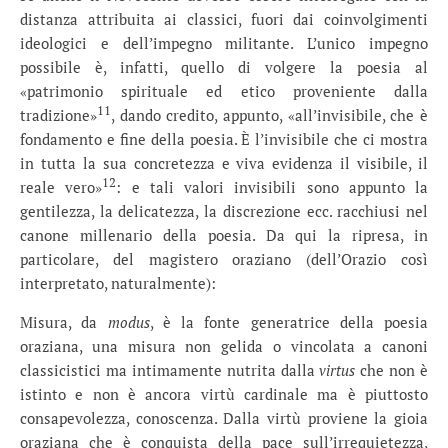
distanza attribuita ai classici, fuori dai coinvolgimenti
ideologici e dell’impegno militante. L’unico impegno
possibile è, infatti, quello di volgere la poesia al
«patrimonio spirituale ed etico proveniente dalla
11
tradizione»
, dando credito, appunto, «all’invisibile, che è
fondamento e fine della poesia. È l’invisibile che ci mostra
in tutta la sua concretezza e viva evidenza il visibile, il
12
reale vero»
: e tali valori invisibili sono appunto la
gentilezza, la delicatezza, la discrezione ecc. racchiusi nel
canone millenario della poesia. Da qui la ripresa, in
particolare, del magistero oraziano (dell’Orazio così
interpretato, naturalmente):
Misura, da
modus
, è la fonte generatrice della poesia
oraziana, una misura non gelida o vincolata a canoni
classicistici ma intimamente nutrita dalla
virtus
che non è
istinto e non è ancora virtù cardinale ma è piuttosto
consapevolezza, conoscenza. Dalla virtù proviene la gioia
oraziana che è conquista della pace sull’irrequietezza,