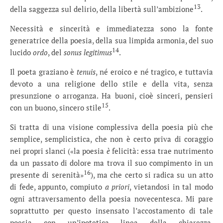
13
della saggezza sul delirio, della libertà sull’ambizione
.
Necessità e sincerità e immediatezza sono la fonte
generatrice della poesia, della sua limpida armonia, del suo
14
lucido
ordo
, del
sonus
legitimus
.
Il poeta graziano è
tenuis
, né eroico e né tragico, e tuttavia
devoto a una religione dello stile e della vita, senza
presunzione o arroganza. Ha buoni, cioè sinceri, pensieri
15
con un buono, sincero stile
.
Si tratta di una visione complessiva della poesia più che
semplice, semplicistica, che non è certo priva di coraggio
nei propri slanci («la poesia
è
felicità: essa trae nutrimento
da un passato di dolore ma trova il suo compimento in un
16
presente di serenità»
), ma che certo si radica su un atto
di fede, appunto, compiuto
a priori
, vietandosi in tal modo
ogni attraversamento della poesia novecentesca. Mi pare
soprattutto per questo insensato l’accostamento di tale
poesia con un’ipotetica linea della chiarezza,