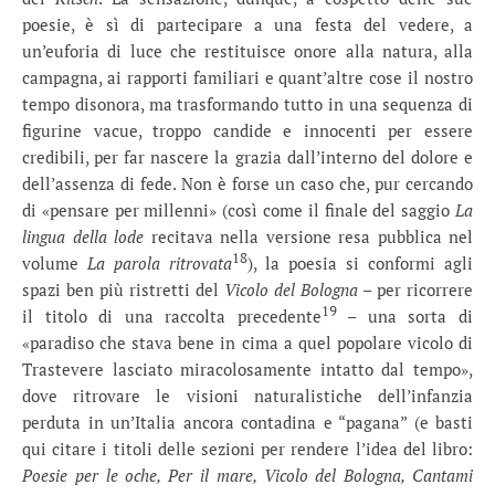
poesie, è sì di partecipare a una festa del vedere, a
un’euforia di luce che restituisce onore alla natura, alla
campagna, ai rapporti familiari e quant’altre cose il nostro
tempo disonora, ma trasformando tutto in una sequenza di
figurine vacue, troppo candide e innocenti per essere
credibili, per far nascere la grazia dall’interno del dolore e
dell’assenza di fede. Non è forse un caso che, pur cercando
di «pensare per millenni» (così come il finale del saggio
La
lingua della lode
recitava nella versione resa pubblica nel
18
volume
La parola
ritrovata
), la poesia si conformi agli
spazi ben più ristretti del
Vicolo del Bologna
– per ricorrere
19
il titolo di una raccolta precedente
– una sorta di
«paradiso che stava bene in cima a quel popolare vicolo di
Trastevere lasciato miracolosamente intatto dal tempo»,
dove ritrovare le visioni naturalistiche dell’infanzia
perduta in un’Italia ancora contadina e “pagana” (e basti
qui citare i titoli delle sezioni per rendere l’idea del libro:
Poesie per le oche, Per il mare, Vicolo del Bologna, Cantami