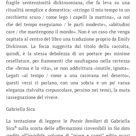
fragile sentenziosità dickinsoniana, che fa leva su una
ritualità semplice e domestica: «stringo il mio tempo in un
cerchietto scuro / come lego i capelli la mattina», «a noi
che del tempo eseguiamo / le parti modeste», «abitudini
care / che mantengono il mondo». Non è un caso che venga
ospitata al centro del libro una traduzione proprio da Emily
Dickinson. La forza suggerita dal titolo della raccolta,
quindi, è la stessa debolezza di un poetare per minime
cesellature, per frammenti che naufragano nella certezza
che «ferma è la vita», se non addirittura «inutile, ignota».
Legati «al tempo / come a una carovana nel deserto»,
questi versi ci parlano, con una sobria e un po’ vacua
eleganza (talvolta crepuscolare, persino nei temi), la muta
rassegnazione del vivere.
Gabriella Sica
La tentazione di leggere le
Poesie familiari
di Gabriella
6
Sica
sulla scorta delle affermazioni rinvenibili in
Sia dato
credito all’invisibile
, volume di “prose e saggi” edito quasi