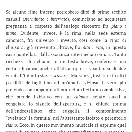
Se alcune rime interne potrebbero dirsi di primo acchito
casuali (
sterminato : interrato
), cominciano ad acquistare
pregnanza a cospetto dell’analogo riscontro fra
piano :
mano
. Evidente, invece, è la rima, nella sede esterna
canonica, fra universo : inverso, così come la rima di
chiusura, già rinvenuta altrove, fra
dita : vita
, in questo
caso puntellata dall’assonanza intermedia con
dica
. Tanta
ricchezza di richiami in un testo breve, conferisce una
certa rilevanza anche all’altra ripresa spontanea di due
verbi all’infinito
stare : scavare
. Ma, senza, insistere in altri
possibili dettagli fino ad un’analisi viziosa, il vero, più
profondo contrappunto affiora nella rilettura complessiva,
che prende l’abbrivo con un
chiamo
isolato, quasi a
congelare lo slancio dell’apertura, e si chiude (prima
dell’endecasillabo che suggella il componimento
“svelando” la formula) nell’altrettanto isolato e perentorio
siamo
. Ecco, in questo movimento musicale si esprime quel