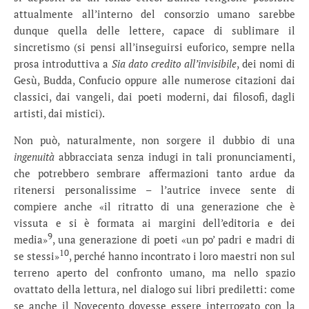
attualmente all’interno del consorzio umano sarebbe
dunque quella delle lettere, capace di sublimare il
sincretismo (si pensi all’inseguirsi euforico, sempre nella
prosa introduttiva a
Sia dato credito all’invisibile
, dei nomi di
Gesù, Budda, Confucio oppure alle numerose citazioni dai
classici, dai vangeli, dai poeti moderni, dai filosofi, dagli
artisti, dai mistici).
Non può, naturalmente, non sorgere il dubbio di una
ingenuità
abbracciata senza indugi in tali pronunciamenti,
che potrebbero sembrare affermazioni tanto ardue da
ritenersi personalissime – l’autrice invece sente di
compiere anche «il ritratto di una generazione che è
vissuta e si è formata ai margini dell’editoria e dei
9
media»
, una generazione di poeti «un po’ padri e madri di
10
se stessi»
, perché hanno incontrato i loro maestri non sul
terreno aperto del confronto umano, ma nello spazio
ovattato della lettura, nel dialogo sui libri prediletti: come
se anche il Novecento dovesse essere interrogato con la