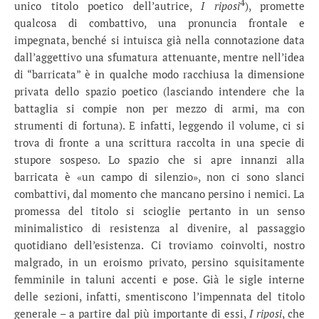
4
unico titolo poetico dell’autrice,
I riposi
), promette
qualcosa di combattivo, una pronuncia frontale e
impegnata, benché si intuisca già nella connotazione data
dall’aggettivo una sfumatura attenuante, mentre nell’idea
di “barricata” è in qualche modo racchiusa la dimensione
privata dello spazio poetico (lasciando intendere che la
battaglia si compie non per mezzo di armi, ma con
strumenti di fortuna). E infatti, leggendo il volume, ci si
trova di fronte a una scrittura raccolta in una specie di
stupore sospeso. Lo spazio che si apre innanzi alla
barricata è «un campo di silenzio», non ci sono slanci
combattivi, dal momento che mancano persino i nemici. La
promessa del titolo si scioglie pertanto in un senso
minimalistico di resistenza al divenire, al passaggio
quotidiano dell’esistenza. Ci troviamo coinvolti, nostro
malgrado, in un eroismo privato, persino squisitamente
femminile in taluni accenti e pose. Già le sigle interne
delle sezioni, infatti, smentiscono l’impennata del titolo
generale – a partire dal più importante di essi,
I riposi
, che