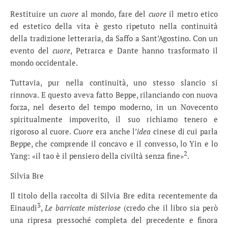
Restituire un
cuore
al mondo, fare del
cuore
il metro etico
ed estetico della vita è gesto ripetuto nella continuità
della tradizione letteraria, da Saffo a Sant’Agostino. Con un
evento del
cuore
, Petrarca e Dante hanno trasformato il
mondo occidentale.
Tuttavia, pur nella continuità, uno stesso slancio si
rinnova. E questo aveva fatto Beppe, rilanciando con nuova
forza, nel deserto del tempo moderno, in un Novecento
spiritualmente impoverito, il suo richiamo tenero e
rigoroso al cuore.
Cuore
era anche l’
idea
cinese di cui parla
Beppe, che comprende il concavo e il convesso, lo Yin e lo
2
Yang: «il tao è il pensiero della civiltà senza fine»
.
Silvia Bre
Il titolo della raccolta di Silvia Bre edita recentemente da
3
Einaudi
,
Le barricate misteriose
(credo che il libro sia però
una ripresa pressoché completa del precedente e finora