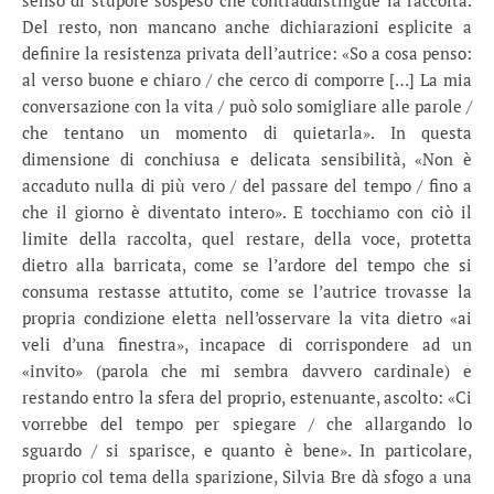
senso di stupore sospeso che contraddistingue la raccolta.
Del resto, non mancano anche dichiarazioni esplicite a
definire la resistenza privata dell’autrice: «So a cosa penso:
al verso buone e chiaro / che cerco di comporre […] La mia
conversazione con la vita / può solo somigliare alle parole /
che tentano un momento di quietarla». In questa
dimensione di conchiusa e delicata sensibilità, «Non è
accaduto nulla di più vero / del passare del tempo / fino a
che il giorno è diventato intero». E tocchiamo con ciò il
limite della raccolta, quel restare, della voce, protetta
dietro alla barricata, come se l’ardore del tempo che si
consuma restasse attutito, come se l’autrice trovasse la
propria condizione eletta nell’osservare la vita dietro «ai
veli d’una finestra», incapace di corrispondere ad un
«invito» (parola che mi sembra davvero cardinale) e
restando entro la sfera del proprio, estenuante, ascolto: «Ci
vorrebbe del tempo per spiegare / che allargando lo
sguardo / si sparisce, e quanto è bene». In particolare,
proprio col tema della sparizione, Silvia Bre dà sfogo a una