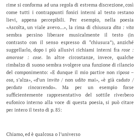
rime si conforma ad una regola di estrema discrezione, così
come tutti i contrappunti fonici interni al testo restano
lievi, appena percepibili. Per esempio, nella poesia
«Ascolta, un viale avevo…», la rima di chiusura
dita : vita
sembra persino liberare musicalmente il testo (in
contrasto con il senso espresso di “chiusura”), anziché
suggellarlo, dopo i più allusivi richiami interni fra
rose :
amorose : cose
. In altre circostanze, invece, qualche
rimbalzo di suono sembra svolgere una funzione di rilancio
del componimento: «E dunque il mio partire non rip
osa
–
osa
, s’alza», «d’un inv
ito
/ non ud
ito
mai», «è già cad
uto
/
perd
uto
rincorrendo». Ma per un esempio forse
sufficientemente rappresentativo del sottile riverbero
eufonico interno alla voce di questa poesia, si può citare
per intero il testo di p. 85:
Chiamo, ed è qualcosa o l’universo