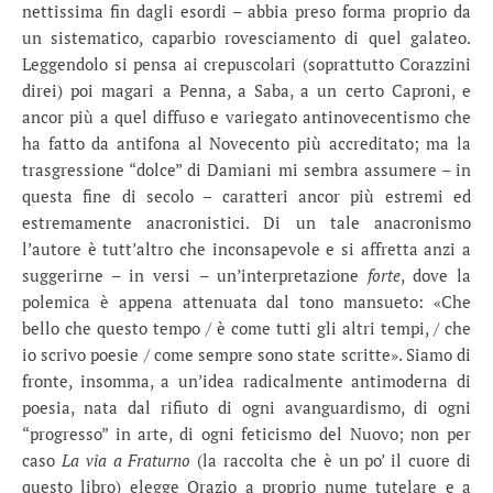
nettissima fin dagli esordi – abbia preso forma proprio da
un sistematico, caparbio rovesciamento di quel galateo.
Leggendolo si pensa ai crepuscolari (soprattutto Corazzini
direi) poi magari a Penna, a Saba, a un certo Caproni, e
ancor più a quel diffuso e variegato antinovecentismo che
ha fatto da antifona al Novecento più accreditato; ma la
trasgressione “dolce” di Damiani mi sembra assumere – in
questa fine di secolo – caratteri ancor più estremi ed
estremamente anacronistici. Di un tale anacronismo
l’autore è tutt’altro che inconsapevole e si affretta anzi a
suggerirne – in versi – un’interpretazione
forte
, dove la
polemica è appena attenuata dal tono mansueto: «Che
bello che questo tempo / è come tutti gli altri tempi, / che
io scrivo poesie / come sempre sono state scritte». Siamo di
fronte, insomma, a un’idea radicalmente antimoderna di
poesia, nata dal rifiuto di ogni avanguardismo, di ogni
“progresso” in arte, di ogni feticismo del Nuovo; non per
caso
La via a Fraturno
(la raccolta che è un po’ il cuore di
questo libro) elegge Orazio a proprio nume tutelare e a