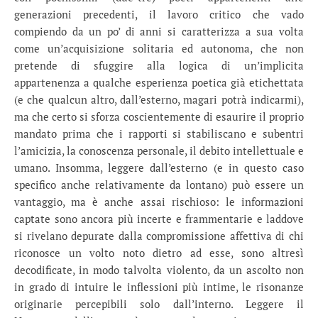
generazioni precedenti, il lavoro critico che vado
compiendo da un po’ di anni si caratterizza a sua volta
come un’acquisizione solitaria ed autonoma, che non
pretende di sfuggire alla logica di un’implicita
appartenenza a qualche esperienza poetica già etichettata
(e che qualcun altro, dall’esterno, magari potrà indicarmi),
ma che certo si sforza coscientemente di esaurire il proprio
mandato prima che i rapporti si stabiliscano e subentri
l’amicizia, la conoscenza personale, il debito intellettuale e
umano. Insomma, leggere dall’esterno (e in questo caso
specifico anche relativamente da lontano) può essere un
vantaggio, ma è anche assai rischioso: le informazioni
captate sono ancora più incerte e frammentarie e laddove
si rivelano depurate dalla compromissione affettiva di chi
riconosce un volto noto dietro ad esse, sono altresì
decodificate, in modo talvolta violento, da un ascolto non
in grado di intuire le inflessioni più intime, le risonanze
originarie percepibili solo dall’interno. Leggere il