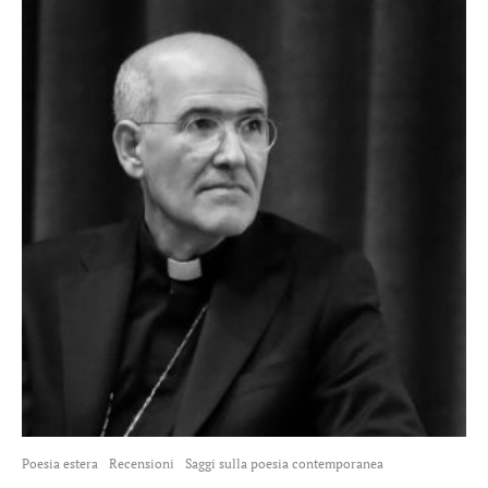
Poesia estera
Recensioni
Saggi sulla poesia contemporanea