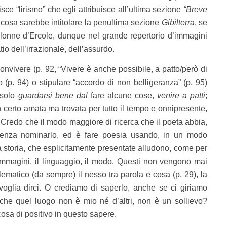
sce “lirismo” che egli attribuisce all’ultima sezione
“Breve
 cosa sarebbe intitolare la penultima sezione
Gibilterra
, se
colonne d’Ercole, dunque nel grande repertorio d’immagini
o dell’irrazionale, dell’assurdo.
nvivere (p. 92, “Vivere è anche possibile, a patto/però di
(p. 94) o stipulare “accordo di non belligeranza” (p. 95)
 solo
guardarsi bene dal
fare alcune cose,
venire a patti
;
certo amata ma trovata per tutto il tempo e onnipresente,
i. Credo che il modo maggiore di ricerca che il poeta abbia,
 senza nominarlo, ed è fare poesia usando, in un modo
a storia, che esplicitamente presentate alludono, come per
immagini, il linguaggio, il modo. Questi non vengono mai
ematico (da sempre) il nesso tra parola e cosa (p. 29), la
voglia dirci. O crediamo di saperlo, anche se ci giriamo
o che quel luogo non è mio né d’altri, non è un sollievo?
osa di positivo in questo sapere.