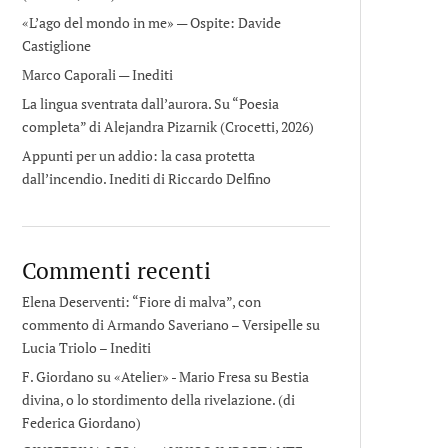
«L’ago del mondo in me» — Ospite: Davide
Castiglione
Marco Caporali — Inediti
La lingua sventrata dall’aurora. Su “Poesia
completa” di Alejandra Pizarnik (Crocetti, 2026)
Appunti per un addio: la casa protetta
dall’incendio. Inediti di Riccardo Delfino
Commenti recenti
Elena Deserventi: “Fiore di malva”, con
commento di Armando Saveriano – Versipelle
su
Lucia Triolo – Inediti
F. Giordano su «Atelier» - Mario Fresa
su
Bestia
divina, o lo stordimento della rivelazione. (di
Federica Giordano)