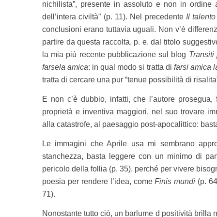
nichilista”, presente in assoluto e non in ordine
dell’intera civiltà” (p. 11). Nel precedente
Il talento
conclusioni erano tuttavia uguali. Non v’è differen
partire da questa raccolta, p. e. dal titolo suggesti
la mia più recente pubblicazione sul blog
Transiti
farsela amica
: in qual modo si tratta di
farsi amica l
tratta di cercare una pur “tenue possibilità di risalita”
E non c’è dubbio, infatti, che l’autore prosegu
proprietà e inventiva maggiori, nel suo trovare imm
alla catastrofe, al paesaggio post-apocalittico: basta
Le immagini che Aprile usa mi sembrano approp
stanchezza, basta leggere con un minimo di part
pericolo della follia (p. 35), perché per vivere bis
poesia per rendere l’idea, come
Finis mundi
(p. 6
71).
Nonostante tutto ciò, un barlume d positività brilla 