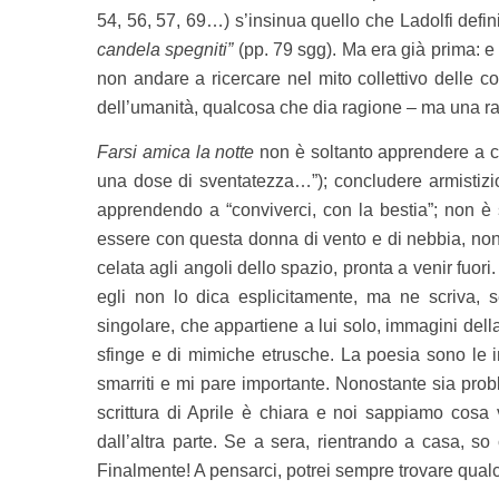
54, 56, 57, 69…) s’insinua quello che Ladolfi defini
candela spegniti”
(pp. 79 sgg). Ma era già prima: e
non andare a ricercare nel mito collettivo delle 
dell’umanità, qualcosa che dia ragione – ma una rati
Farsi amica la notte
non è soltanto apprendere a co
una dose di sventatezza…”); concludere armistizio 
apprendendo a “conviverci, con la bestia”; non è
essere con questa donna di vento e di nebbia, non 
celata agli angoli dello spazio, pronta a venir fuor
egli non lo dica esplicitamente, ma ne scriva,
singolare, che appartiene a lui solo, immagini dell
sfinge e di mimiche etrusche. La poesia sono le 
smarriti e mi pare importante. Nonostante sia probl
scrittura di Aprile è chiara e noi sappiamo cosa 
dall’altra parte. Se a sera, rientrando a casa, s
Finalmente! A pensarci, potrei sempre trovare qualc