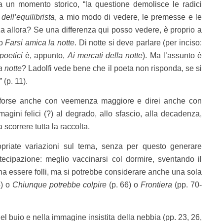
 a un momento storico, “la questione demolisce le radici
 dell’equilibrista
, a mio modo di vedere, le premesse e le
za allora? Se una differenza qui posso vedere, è proprio a
vo
Farsi amica la notte
.
Di notte si deve parlare (per inciso:
 poetici
è, appunto,
Ai mercati della notte
). Ma l’assunto è
a notte
?
Ladolfi vede bene che il poeta non risponda, se si
 (p. 11).
a, forse anche con veemenza maggiore e direi anche con
agini felici (?) al degrado, allo sfascio, alla decadenza,
 scorrere tutta la raccolta.
riate variazioni sul tema, senza per questo generare
ecipazione: meglio vaccinarsi col dormire, sventando il
ogna essere folli, ma si potrebbe considerare anche una sola
4) o
Chiunque potrebbe colpire
(p. 66) o
Frontiera
(pp. 70-
nel buio e nella immagine insistita della nebbia (pp. 23, 26,