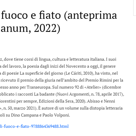
uoco e fiato (anteprima
clanum, 2022)
, dove tiene corsi di lingua, cultura e letteratura italiana. I suoi
 del lavoro, la poesia dagli inizi del Novecento a oggi, il genere
di poesie La superficie del giorno (Le Cáriti, 2010), ha vinto, nel
ricevuto il premio della giuria nell’ambito del Premio Rimini per la
 stesso anno per Transeuropa. Sul numero 92 di «Atelier» (dicembre
ubblicato i racconti La badante (Nuovi Argomenti, n. 78, aprile 2017),
orentini per sempre, Edizioni della Sera, 2020). Abisso e Nenni
», n. 50, marzo 2021). È autore di un volume sulla distopia letteraria
articoli su Dino Campana e Paolo Volponi.
i-fuoco-e-fiato-9788864369488.html