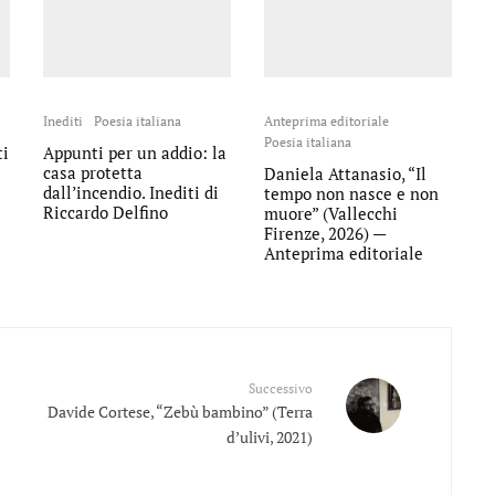
Inediti
Poesia italiana
Anteprima editoriale
Poesia italiana
ti
Appunti per un addio: la
casa protetta
Daniela Attanasio, “Il
dall’incendio. Inediti di
tempo non nasce e non
Riccardo Delfino
muore” (Vallecchi
Firenze, 2026) —
Anteprima editoriale
Successivo
Davide Cortese, “Zebù bambino” (Terra
d’ulivi, 2021)