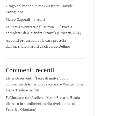
«L’ago del mondo in me» — Ospite: Davide
Castiglione
Marco Caporali — Inediti
La lingua sventrata dall’aurora. Su “Poesia
completa” di Alejandra Pizarnik (Crocetti, 2026)
Appunti per un addio: la casa protetta
dall’incendio. Inediti di Riccardo Delfino
Commenti recenti
Elena Deserventi: “Fiore di malva”, con
commento di Armando Saveriano – Versipelle
su
Lucia Triolo – Inediti
F. Giordano su «Atelier» - Mario Fresa
su
Bestia
divina, o lo stordimento della rivelazione. (di
Federica Giordano)