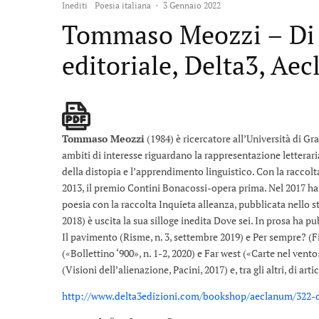
Inediti
Poesia italiana
·
3 Gennaio 2022
Tommaso Meozzi – Di f
editoriale, Delta3, Ae
Tommaso Meozzi
(1984) è ricercatore all’Università di Graz
ambiti di interesse riguardano la rappresentazione letteraria
della distopia e l’apprendimento linguistico. Con la raccolta 
2013, il premio Contini Bonacossi-opera prima. Nel 2017 ha 
poesia con la raccolta Inquieta alleanza, pubblicata nello
2018) è uscita la sua silloge inedita Dove sei. In prosa ha p
Il pavimento (Risme, n. 3, settembre 2019) e Per sempre? (Fi
(«Bollettino ‘900», n. 1-2, 2020) e Far west («Carte nel vento
(Visioni dell’alienazione, Pacini, 2017) e, tra gli altri, di 
http://www.delta3edizioni.com/bookshop/aeclanum/322-d