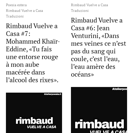
Poesia estera
Rimbaud Vuelve a Casa
Rimbaud Vuelve a Casa
Traduzioni
Traduzioni
Rimbaud Vuelve a
Rimbaud Vuelve a
Casa #6: Jean
Casa #7:
Venturini, «Dans
Mohammed Khaïr-
mes veines ce n’est
Eddine, «Tu fais
pas du sang qui
une entorse rouge
coule, c’est l’eau,
à mon aube
l’eau amère des
macérée dans
océans»
l’alcool des rixes».