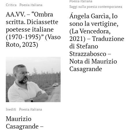
Poesia italiana
Critica
Poesia italiana
Saggi sulla poesia contemporanea
AA.VV. – “Ombra
Ángela Garcìa, Io
scritta. Diciassette
sono la vertigine,
poetesse italiane
(La Vencedora,
(1970-1995)” (Vaso
2021) – Traduzione
Roto, 2023)
di Stefano
Strazzabosco –
Nota di Maurizio
Casagrande
Inediti
Poesia italiana
Maurizio
Casagrande –