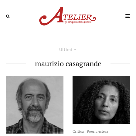
Ultimi
maurizio casagrande
Critica
Poesia estera