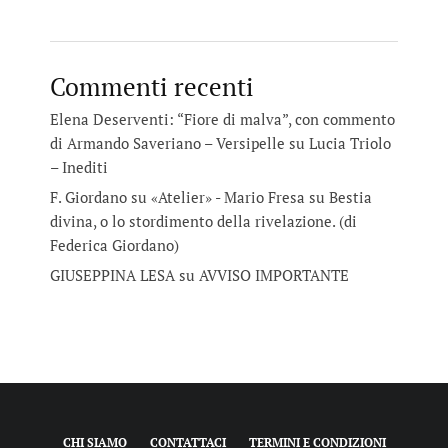
Commenti recenti
Elena Deserventi: “Fiore di malva”, con commento
di Armando Saveriano – Versipelle
su
Lucia Triolo
– Inediti
F. Giordano su «Atelier» - Mario Fresa
su
Bestia
divina, o lo stordimento della rivelazione. (di
Federica Giordano)
GIUSEPPINA LESA
su
AVVISO IMPORTANTE
CHI SIAMO
CONTATTACI
TERMINI E CONDIZIONI