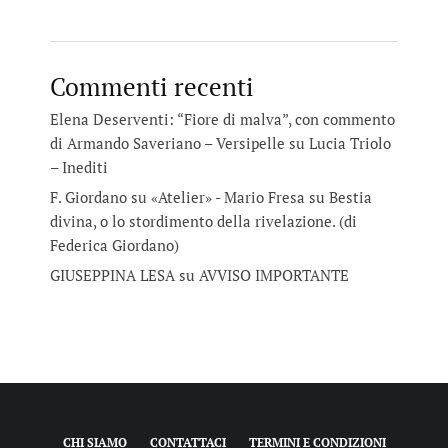
Commenti recenti
Elena Deserventi: “Fiore di malva”, con commento
di Armando Saveriano – Versipelle
su
Lucia Triolo
– Inediti
F. Giordano su «Atelier» - Mario Fresa
su
Bestia
divina, o lo stordimento della rivelazione. (di
Federica Giordano)
GIUSEPPINA LESA
su
AVVISO IMPORTANTE
CHI SIAMO
CONTATTACI
TERMINI E CONDIZIONI