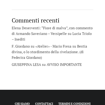
Commenti recenti
Elena Deserventi: “Fiore di malva”, con commento
di Armando Saveriano – Versipelle
su
Lucia Triolo
– Inediti
F. Giordano su «Atelier» - Mario Fresa
su
Bestia
divina, o lo stordimento della rivelazione. (di
Federica Giordano)
GIUSEPPINA LESA
su
AVVISO IMPORTANTE
CHI SIAMO
CONTATTACI
TERMINI E CONDIZIONI