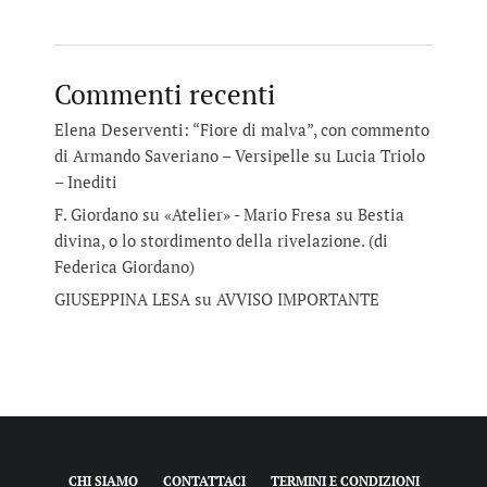
Commenti recenti
Elena Deserventi: “Fiore di malva”, con commento
di Armando Saveriano – Versipelle
su
Lucia Triolo
– Inediti
F. Giordano su «Atelier» - Mario Fresa
su
Bestia
divina, o lo stordimento della rivelazione. (di
Federica Giordano)
GIUSEPPINA LESA
su
AVVISO IMPORTANTE
CHI SIAMO
CONTATTACI
TERMINI E CONDIZIONI