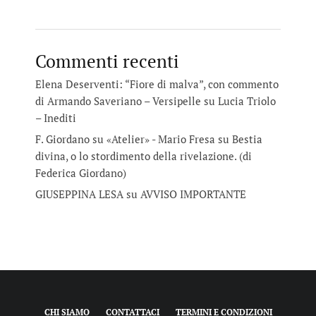
Commenti recenti
Elena Deserventi: “Fiore di malva”, con commento
di Armando Saveriano – Versipelle
su
Lucia Triolo
– Inediti
F. Giordano su «Atelier» - Mario Fresa
su
Bestia
divina, o lo stordimento della rivelazione. (di
Federica Giordano)
GIUSEPPINA LESA
su
AVVISO IMPORTANTE
CHI SIAMO
CONTATTACI
TERMINI E CONDIZIONI