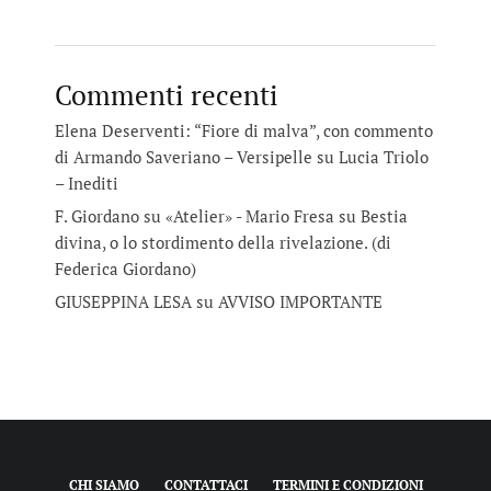
Commenti recenti
Elena Deserventi: “Fiore di malva”, con commento
di Armando Saveriano – Versipelle
su
Lucia Triolo
– Inediti
F. Giordano su «Atelier» - Mario Fresa
su
Bestia
divina, o lo stordimento della rivelazione. (di
Federica Giordano)
GIUSEPPINA LESA
su
AVVISO IMPORTANTE
CHI SIAMO
CONTATTACI
TERMINI E CONDIZIONI