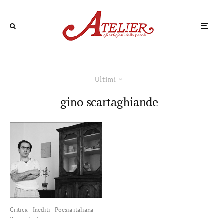
Ultimi
gino scartaghiande
Critica
Inediti
Poesia italiana