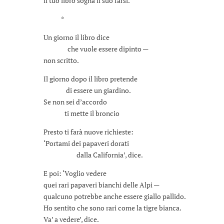
il tuo libro sogna il suo farsi.
*
Un giorno il libro dice
che vuole essere dipinto —
non scritto.
Il giorno dopo il libro pretende
di essere un giardino.
Se non sei d’accordo
ti mette il broncio
Presto ti farà nuove richieste:
‘Portami dei papaveri dorati
dalla California’, dice.
E poi: ‘Voglio vedere
quei rari papaveri bianchi delle Alpi —
qualcuno potrebbe anche essere giallo pallido.
Ho sentito che sono rari come la tigre bianca.
Va’ a vedere’, dice.