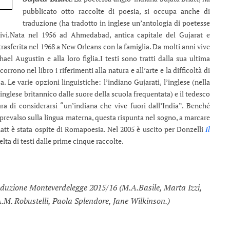
pubblicato otto raccolte di poesia, si occupa anche di
traduzione (ha tradotto in inglese un’antologia di poetesse
vi.
Nata nel 1956 ad Ahmedabad, antica capitale del Gujarat e
è trasferita nel 1968 a New Orleans con la famiglia. Da molti anni vive
ael Augustin e alla loro figlia.
I testi sono tratti dalla sua ultima
corrono nel libro i riferimenti alla natura e all’arte e la difficoltà di
a. Le varie opzioni linguistiche: l’indiano Gujarati, l’inglese (nella
inglese britannico dalle suore della scuola frequentata) e il tedesco
ara di considerarsi “un’indiana che vive fuori dall’India”. Benché
ue prevalso sulla lingua materna, questa rispunta nel sogno, a marcare
att è stata ospite di Romapoesia. Nel 2005 è uscito per Donzelli
Il
elta di testi dalle prime cinque raccolte.
raduzione Monteverdelegge 2015/16 (M.A.Basile, Marta Izzi,
M. Robustelli, Paola Splendore, Jane Wilkinson.)