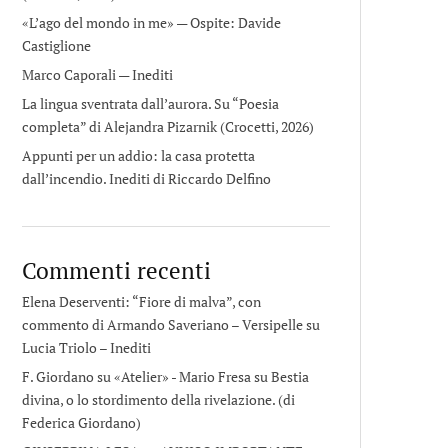
«L’ago del mondo in me» — Ospite: Davide
Castiglione
Marco Caporali — Inediti
La lingua sventrata dall’aurora. Su “Poesia
completa” di Alejandra Pizarnik (Crocetti, 2026)
Appunti per un addio: la casa protetta
dall’incendio. Inediti di Riccardo Delfino
Commenti recenti
Elena Deserventi: “Fiore di malva”, con
commento di Armando Saveriano – Versipelle
su
Lucia Triolo – Inediti
F. Giordano su «Atelier» - Mario Fresa
su
Bestia
divina, o lo stordimento della rivelazione. (di
Federica Giordano)