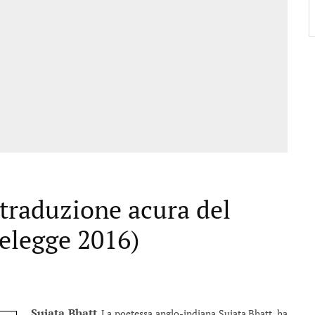
(traduzione acura del
elegge 2016)
Sujata Bhatt
. La poetessa anglo-indiana Sujata Bhatt, ha