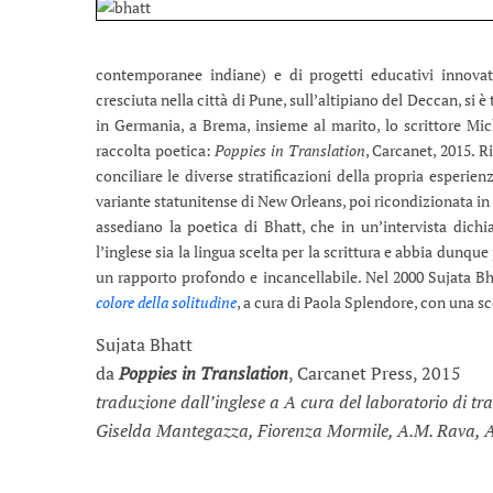
contemporanee indiane) e di progetti educativi innovati
cresciuta nella città di Pune, sull’altipiano del Deccan, si 
in Germania, a Brema, insieme al marito, lo scrittore Mich
raccolta poetica:
Poppies in Translation
, Carcanet, 2015. Ri
conciliare le diverse stratificazioni della propria esperienz
variante statunitense di New Orleans, poi ricondizionata in 
assediano la poetica di Bhatt, che in un’intervista dichi
l’inglese sia la lingua scelta per la scrittura e abbia dunq
un rapporto profondo e incancellabile. Nel 2000 Sujata Bh
colore della solitudine
, a cura di Paola Splendore, con una sc
Sujata Bhatt
da
Poppies in Translation
, Carcanet Press, 2015
traduzione dall’inglese a A cura del laboratorio di t
Giselda Mantegazza, Fiorenza Mormile, A.M. Rava, A.