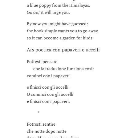
a blue poppy from the Himalayas.
Go on,’ it will urge you.
By now you might have guessed:
the book simply wants you to go away
so it can become a garden for birds.
Ars poetica con papaveri e uccelli
Potresti pensare
che la traduzione funziona così:
cominci con i papaveri
e finisci con gli uccelli.
O cominci con gli uccelli
e finisci con i papaveri.
*
Potresti sentire
che notte dopo notte