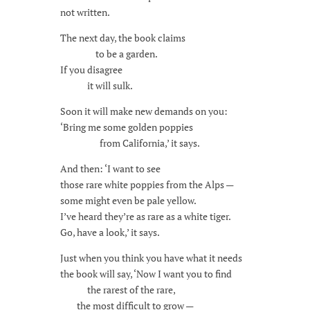
not written.
The next day, the book claims
to be a garden.
If you disagree
it will sulk.
Soon it will make new demands on you:
‘Bring me some golden poppies
from California,’ it says.
And then: ‘I want to see
those rare white poppies from the Alps —
some might even be pale yellow.
I’ve heard they’re as rare as a white tiger.
Go, have a look,’ it says.
Just when you think you have what it needs
the book will say, ‘Now I want you to find
the rarest of the rare,
the most difficult to grow —