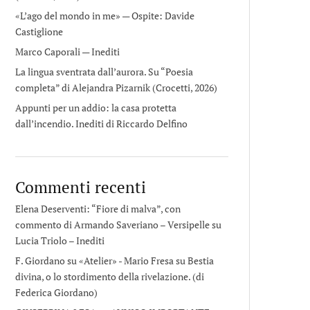
«L’ago del mondo in me» — Ospite: Davide
Castiglione
Marco Caporali — Inediti
La lingua sventrata dall’aurora. Su “Poesia
completa” di Alejandra Pizarnik (Crocetti, 2026)
Appunti per un addio: la casa protetta
dall’incendio. Inediti di Riccardo Delfino
Commenti recenti
Elena Deserventi: “Fiore di malva”, con
commento di Armando Saveriano – Versipelle
su
Lucia Triolo – Inediti
F. Giordano su «Atelier» - Mario Fresa
su
Bestia
divina, o lo stordimento della rivelazione. (di
Federica Giordano)