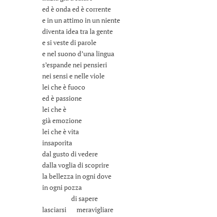
ed è onda ed è corrente
e in un attimo in un niente
diventa idea tra la gente
e si veste di parole
e nel suono d’una lingua
s’espande nei pensieri
nei sensi e nelle viole
lei che è fuoco
ed è passione
lei che è
già emozione
lei che è vita
insaporita
dal gusto di vedere
dalla voglia di scoprire
la bellezza in ogni dove
in ogni pozza
di sapere
lasciarsi meravigliare