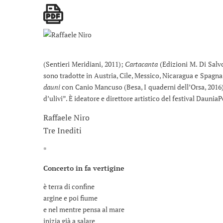
(Sentieri Meridiani, 2011);
Cartacanta
(Edizioni M. Di Salv
sono tradotte in Austria, Cile, Messico, Nicaragua e Spagna
dauni
con Canio Mancuso (Besa, I quaderni dell’Orsa, 2016). 
d’ulivi”. È ideatore e direttore artistico del festival DauniaP
Raffaele Niro
Tre Inediti
*
Concerto in fa vertigine
è terra di confine
argine e poi fiume
e nel mentre pensa al mare
inizia già a salare