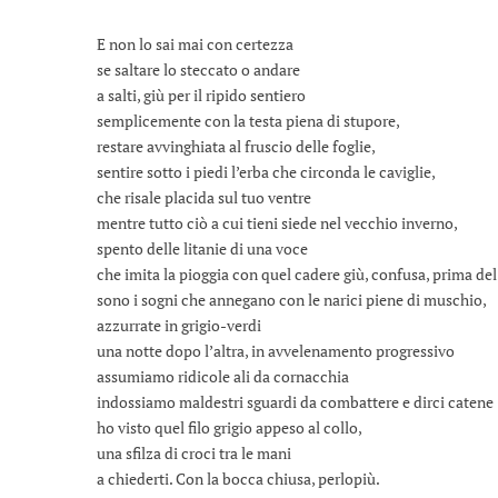
E non lo sai mai con certezza
se saltare lo steccato o andare
a salti, giù per il ripido sentiero
semplicemente con la testa piena di stupore,
restare avvinghiata al fruscio delle foglie,
sentire sotto i piedi l’erba che circonda le caviglie,
che risale placida sul tuo ventre
mentre tutto ciò a cui tieni siede nel vecchio inverno,
spento delle litanie di una voce
che imita la pioggia con quel cadere giù, confusa, prima del
sono i sogni che annegano con le narici piene di muschio,
azzurrate in grigio-verdi
una notte dopo l’altra, in avvelenamento progressivo
assumiamo ridicole ali da cornacchia
indossiamo maldestri sguardi da combattere e dirci catene
ho visto quel filo grigio appeso al collo,
una sfilza di croci tra le mani
a chiederti. Con la bocca chiusa, perlopiù.