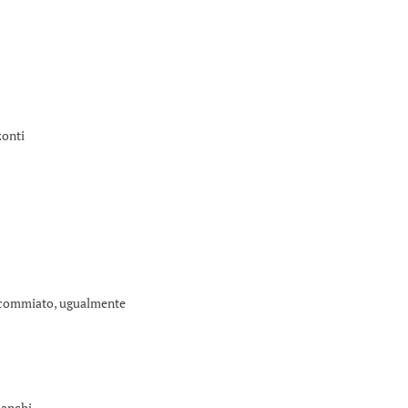
zonti
o commiato, ugualmente
ianchi.