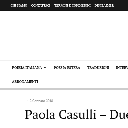
CHI SIAMO
CONTATTACI
TERMINI E CONDIZIONI
DISCLAIMER
POESIA ITALIANA
POESIA ESTERA
TRADUZIONI
INTERV
ABBONAMENTI
·
2 Gennaio 2018
Paola Casulli – Du