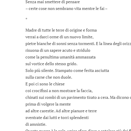
Senza mai smettere di pensare
– certe cose non sembrano vita mentre le fai –
*
Madre di tutte le terre di origine e forma
verrai a darci orme di un nuovo limite,
pietre bianche di sonni senza tormenti. E la linea degli oriz
risuona di un sapere acuto e stridulo
come la penultima umanità ammassata
sul vortice dello stesso grido.
Solo più silente. Stampato come ferita asciutta
sulla carne che non duole.
E poi ci sono le chiese
coi crocifissi a non mostrare la faccia,
chinati sui rombi di un pavimento tirato a cera. Ma dicon
prima di volgere la mente
ad altre carestie. Ad altre pianure e terre
sventrate dai lutti e torri splendenti
di amnistie.
Questa guerra è la sola, unica sfera d’oro a rotolare giù dai f