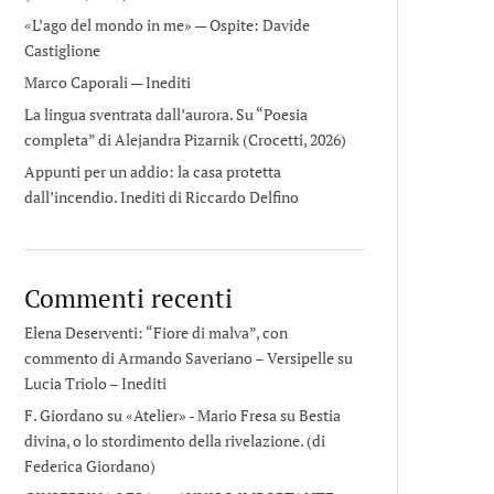
«L’ago del mondo in me» — Ospite: Davide
Castiglione
Marco Caporali — Inediti
La lingua sventrata dall’aurora. Su “Poesia
completa” di Alejandra Pizarnik (Crocetti, 2026)
Appunti per un addio: la casa protetta
dall’incendio. Inediti di Riccardo Delfino
Commenti recenti
Elena Deserventi: “Fiore di malva”, con
commento di Armando Saveriano – Versipelle
su
Lucia Triolo – Inediti
F. Giordano su «Atelier» - Mario Fresa
su
Bestia
divina, o lo stordimento della rivelazione. (di
Federica Giordano)