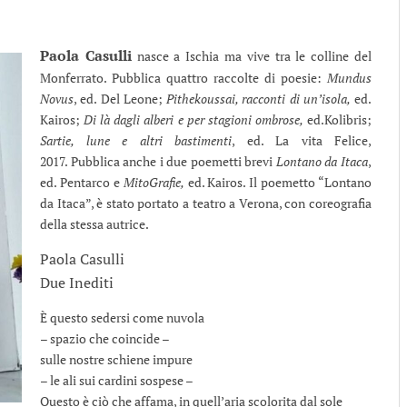
Paola Casulli
nasce a Ischia ma vive tra le colline del
Monferrato. Pubblica quattro raccolte di poesie:
Mundus
Novus
, ed. Del Leone;
Pithekoussai, racconti di un’isola,
ed.
Kairos;
Di là dagli alberi e per stagioni ombrose,
ed.Kolibris;
Sartie, lune e altri bastimenti
, ed. La vita Felice,
2017. Pubblica anche i due poemetti brevi
Lontano da Itaca
,
ed. Pentarco e
MitoGrafie,
ed. Kairos. Il poemetto “Lontano
da Itaca”, è stato portato a teatro a Verona, con coreografia
della stessa autrice.
Paola Casulli
Due Inediti
È questo sedersi come nuvola
– spazio che coincide –
sulle nostre schiene impure
– le ali sui cardini sospese –
Questo è ciò che affama, in quell’aria scolorita dal sole