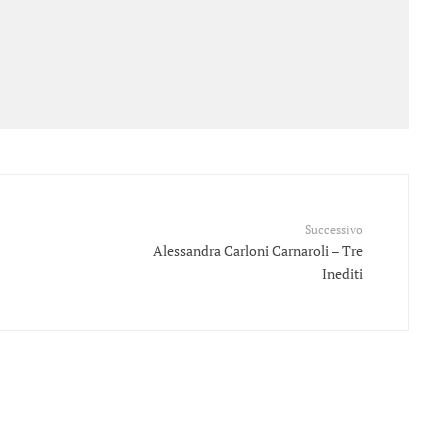
Successivo
Alessandra Carloni Carnaroli – Tre
Inediti