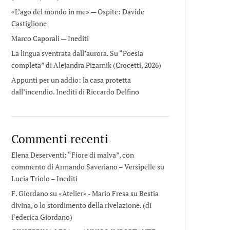
«L’ago del mondo in me» — Ospite: Davide
Castiglione
Marco Caporali — Inediti
La lingua sventrata dall’aurora. Su “Poesia
completa” di Alejandra Pizarnik (Crocetti, 2026)
Appunti per un addio: la casa protetta
dall’incendio. Inediti di Riccardo Delfino
Commenti recenti
Elena Deserventi: “Fiore di malva”, con
commento di Armando Saveriano – Versipelle
su
Lucia Triolo – Inediti
F. Giordano su «Atelier» - Mario Fresa
su
Bestia
divina, o lo stordimento della rivelazione. (di
Federica Giordano)