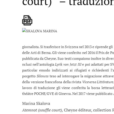
court)” – traduzio
giornalista. Si trasferisce in Svizzera nel 2013 e riprende gl
delle Arti di Berna. Gli viene conferito nel 2016 il Prix de 
pubblicata da Cheyne. Suo testi compaiono inoltre in diverse
nclusi nell’antologia
Lyrik von Jetzt III
e poi adattati per SW
particolar emodo indirizzati ai rifugiati e richiedenti 
porgetto
Silences
teso ad interrogare la migrazione attrave
della versione francofona della rivista
Viceversa Littérature
lavoro di traduzione gli viene conferita la borsa letter
théâtre POCHE/GVE di Ginevra. Nel 2017 viene pubblicato
Marina Skalova
Atemnot (souffle court),
Cheyne éditeur, collection 