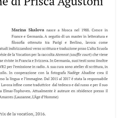
ne di Prisca Agustoni
Marina Skalova
nasce a Mosca nel 1988. Cresce in
France e Germania. A segutio di un master in letteratura e
filosofia ottenuto tra Parigi e Berlino, lavora come
i studi indirizzandosi verso scrittura e traduzione prsso L’alta Scuola
Poésie de la Vocation per la raccolta
Atemnot (souffle court
) che viene
 riviste in Francia e Svizzera. In Germania, suoi testi sono iinoltre
R2 per l’emissione in radio. A sua cura sono atelier di scrittura, in
l’asilo. In cooperazione con la fotografa Nadège Abadine crea il
rso la lingua e l’immagine. Dal 2015 al 2017 è stata la responsabile
.
Lavora infine come traduttrice dal tedesco e dal russo e per il suo
aria Elmar-Tophoven. Attualmente è auteure en résidence presso il
 Amarres (Lausanne, L’Âge d’Homme)
Prix de la vocation, 2016
.