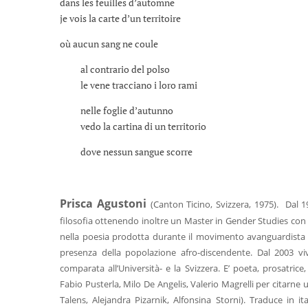
dans les feuilles d’automne
je vois la carte d’un territoire
où aucun sang ne coule
al contrario del polso
le vene tracciano i loro rami
nelle foglie d’autunno
vedo la cartina di un territorio
dove nessun sangue scorre
Prisca Agustoni
(Canton Ticino, Svizzera, 1975). Dal 1
filosofia ottenendo inoltre un Master in Gender Studies con
nella poesia prodotta durante il movimento avanguardista c
presenza della popolazione afro-discendente. Dal 2003 vive
comparata all’Università- e la Svizzera. E’ poeta, prosatric
Fabio Pusterla, Milo De Angelis, Valerio Magrelli per citarne u
Talens, Alejandra Pizarnik, Alfonsina Storni). Traduce in 