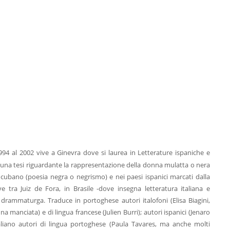
994 al 2002 vive a Ginevra dove si laurea in Letterature ispaniche e
 una tesi riguardante la rappresentazione della donna mulatta o nera
ubano (poesia negra o negrismo) e nei paesi ispanici marcati dalla
 tra Juiz de Fora, in Brasile -dove insegna letteratura italiana e
e, drammaturga. Traduce in portoghese autori italofoni (Elisa Biagini,
na manciata) e di lingua francese (Julien Burri); autori ispanici (Jenaro
italiano autori di lingua portoghese (Paula Tavares, ma anche molti