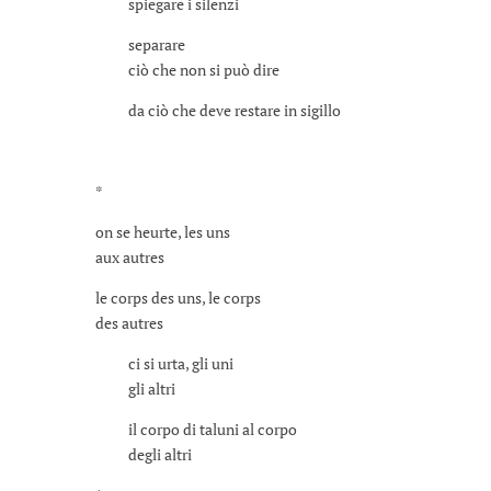
spiegare i silenzi
separare
ciò che non si può dire
da ciò che deve restare in sigillo
*
on se heurte, les uns
aux autres
le corps des uns, le corps
des autres
ci si urta, gli uni
gli altri
il corpo di taluni al corpo
degli altri