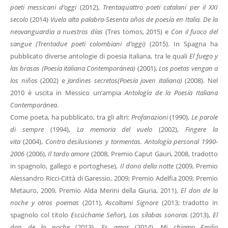
poeti messicani d’oggi
(2012),
Trentaquattro poeti catalani per il XXI
secolo
(2014)
Vuela alta palabra-Sesenta años de poesía en Italia. De la
neovanguardia a nuestros días
(Tres tomos, 2015) e
Con il fuoco del
sangue (Trentadue poeti colombiani d’oggi)
(2015). In Spagna ha
pubblicato diverse antologie di poesia italiana, tra le quali
El fuego y
las brasas (Poesía italiana Contemporánea)
(2001),
Los poetas vengan a
los niños
(2002) e
Jardines secretos
(Poesía joven italiana)
(2008). Nel
2010 è uscita in Messico un’ampia
Antología de la Poesía Italiana
Contemporánea
.
Come poeta, ha pubblicato, tra gli altri:
Profanazioni
(1990),
Le parole
di sempre
(1994),
La memoria del vuelo
(2002),
Fingere la
vita
(2004),
Contra desilusiones y tormentas. Antología
personal 1990-
2006
(2006),
Il tardo amore
(2008, Premio Caput Gauri, 2008, tradotto
in spagnolo, gallego e portoghese),
Il dono della notte
(2009, Premio
Alessandro Ricci-Città di Garessio, 2009; Premio Adelfia 2009; Premio
Metauro, 2009, Premio Alda Merini della Giuria, 2011),
El don de la
noche y otros poemas
(2011),
Ascoltami Signore
(2013; tradotto in
spagnolo col titolo
Escúchame Señor
),
Las sílabas sonoras
(2013),
El
don de la noche
(2013),
Es amor
(2014),
Mi chiamo Emilio