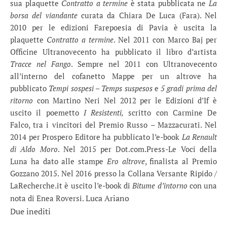
sua plaquette
Contratto a termine
è stata pubblicata ne
La
borsa del viandante
curata da Chiara De Luca (Fara). Nel
2010 per le edizioni Farepoesia di Pavia è uscita la
plaquette
Contratto a termine
. Nel 2011 con Marco Baj per
Officine Ultranovecento ha pubblicato il libro d’artista
Tracce nel Fango
. Sempre nel 2011 con Ultranovecento
all’interno del cofanetto Mappe per un altrove ha
pubblicato
Tempi sospesi – Temps suspesos
e
5 gradi prima del
ritorno
con Martino Neri Nel 2012 per le Edizioni d’If è
uscito il poemetto
I Resistenti,
scritto con Carmine De
Falco, tra i vincitori del Premio Russo – Mazzacurati. Nel
2014 per Prospero Editore ha pubblicato l’e-book
La Renault
di Aldo Moro
. Nel 2015 per Dot.com.Press-Le Voci della
Luna ha dato alle stampe
Ero altrove
, finalista al Premio
Gozzano 2015. Nel 2016 presso la Collana Versante Ripido /
LaRecherche.it è uscito l’e-book di
Bitume d’intorno
con una
Luca Ariano
nota di Enea Roversi.
Due inediti