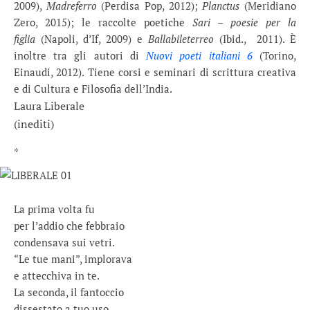
2009),
Madreferro
(Perdisa Pop, 2012);
Planctus
(Meridiano
Zero, 2015); le raccolte poetiche
Sari – poesie per la
figlia
(Napoli, d’If, 2009) e
Ballabile
terreo
(Ibid., 2011). È
inoltre tra gli autori di
Nuovi poeti italiani 6
(Torino,
Einaudi, 2012). Tiene corsi e seminari di scrittura creativa
e di Cultura e Filosofia dell’India.
Laura Liberale
(inediti)
*
La prima volta fu
per l’addio che febbraio
condensava sui vetri.
“Le tue mani”, implorava
e attecchiva in te.
La seconda, il fantoccio
dissestato a tuo uso