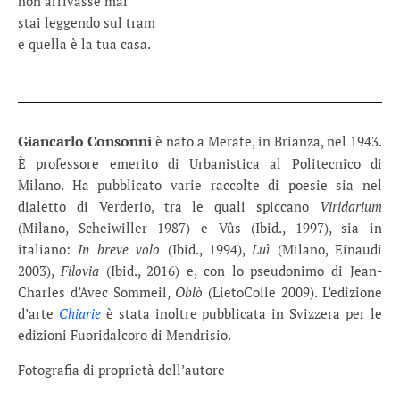
non arrivasse mai
stai leggendo sul tram
e quella è la tua casa.
Giancarlo Consonni
è nato a Merate, in Brianza, nel 1943.
È professore emerito di Urbanistica al Politecnico di
Milano. Ha pubblicato varie raccolte di poesie sia nel
dialetto di Verderio, tra le quali spiccano
Viridarium
(Milano, Scheiwiller 1987) e Vûs (Ibid., 1997), sia in
italiano:
In breve volo
(Ibid., 1994),
Luì
(Milano, Einaudi
2003),
Filovia
(Ibid., 2016) e, con lo pseudonimo di Jean-
Charles d’Avec Sommeil,
Oblò
(LietoColle 2009). L’edizione
d’arte
Chiarie
è stata inoltre pubblicata in Svizzera per le
edizioni Fuoridalcoro di Mendrisio.
Fotografia di proprietà dell’autore