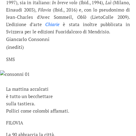
1997), sia in italiano:
In breve volo
(Ibid., 1994),
Luì
(Milano,
Einaudi 2003),
Filovia
(Ibid., 2016) e, con lo pseudonimo di
Jean-Charles d’Avec Sommeil,
Oblò
(LietoColle 2009).
L’edizione d’arte
Chiarie
è stata inoltre pubblicata in
Svizzera per le edizioni Fuoridalcoro di Mendrisio.
Giancarlo Consonni
(inediti)
SMS
La mattina accalcati
è tutto un becchettare
sulla tastiera.
Pollici come colombi affamati.
FILOVIA
La 90 abbraccia la città,