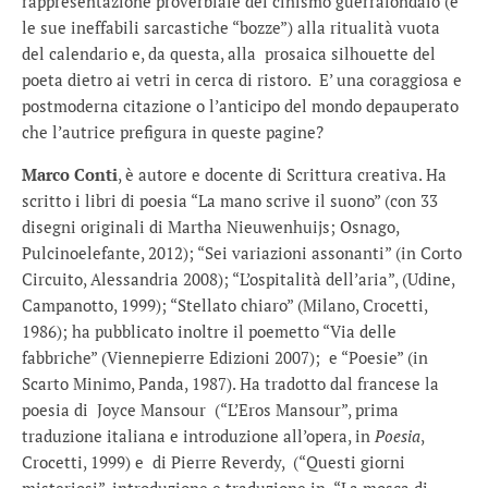
rappresentazione proverbiale del cinismo guerrafondaio (e
le sue ineffabili sarcastiche “bozze”) alla ritualità vuota
del calendario e, da questa, alla prosaica silhouette del
poeta dietro ai vetri in cerca di ristoro. E’ una coraggiosa e
postmoderna citazione o l’anticipo del mondo depauperato
che l’autrice prefigura in queste pagine?
Marco Conti
, è autore e docente di Scrittura creativa. Ha
scritto i libri di poesia “La mano scrive il suono” (con 33
disegni originali di Martha Nieuwenhuijs; Osnago,
Pulcinoelefante, 2012); “Sei variazioni assonanti” (in Corto
Circuito, Alessandria 2008); “L’ospitalità dell’aria”, (Udine,
Campanotto, 1999); “Stellato chiaro” (Milano, Crocetti,
1986); ha pubblicato inoltre il poemetto “Via delle
fabbriche” (Viennepierre Edizioni 2007); e “Poesie” (in
Scarto Minimo, Panda, 1987). Ha tradotto dal francese la
poesia di Joyce Mansour (“L’Eros Mansour”, prima
traduzione italiana e introduzione all’opera, in
Poesia
,
Crocetti, 1999) e di Pierre Reverdy, (“Questi giorni