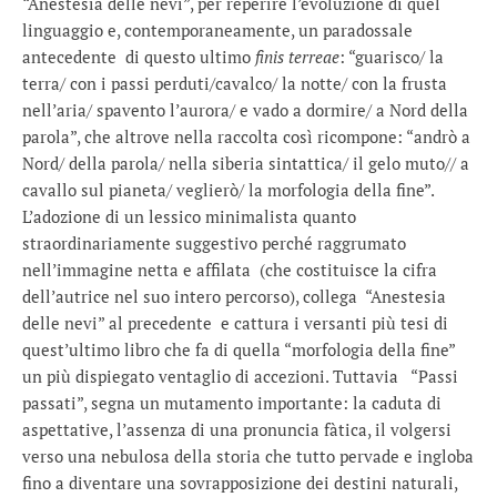
“Anestesia delle nevi”, per reperire l’evoluzione di quel
linguaggio e, contemporaneamente, un paradossale
antecedente di questo ultimo
finis terreae
: “guarisco/ la
terra/ con i passi perduti/cavalco/ la notte/ con la frusta
nell’aria/ spavento l’aurora/ e vado a dormire/ a Nord della
parola”, che altrove nella raccolta così ricompone: “andrò a
Nord/ della parola/ nella siberia sintattica/ il gelo muto// a
cavallo sul pianeta/ veglierò/ la morfologia della fine”.
L’adozione di un lessico minimalista quanto
straordinariamente suggestivo perché raggrumato
nell’immagine netta e affilata (che costituisce la cifra
dell’autrice nel suo intero percorso), collega “Anestesia
delle nevi” al precedente e cattura i versanti più tesi di
quest’ultimo libro che fa di quella “morfologia della fine”
un più dispiegato ventaglio di accezioni. Tuttavia “Passi
passati”, segna un mutamento importante: la caduta di
aspettative, l’assenza di una pronuncia fàtica, il volgersi
verso una nebulosa della storia che tutto pervade e ingloba
fino a diventare una sovrapposizione dei destini naturali,