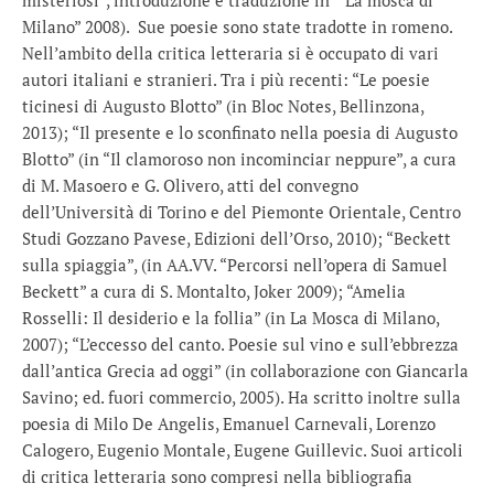
misteriosi”, introduzione e traduzione in “La mosca di
Milano” 2008). Sue poesie sono state tradotte in romeno.
Nell’ambito della critica letteraria si è occupato di vari
autori italiani e stranieri. Tra i più recenti: “Le poesie
ticinesi di Augusto Blotto” (in Bloc Notes, Bellinzona,
2013); “Il presente e lo sconfinato nella poesia di Augusto
Blotto” (in “Il clamoroso non incominciar neppure”, a cura
di M. Masoero e G. Olivero, atti del convegno
dell’Università di Torino e del Piemonte Orientale, Centro
Studi Gozzano Pavese, Edizioni dell’Orso, 2010); “Beckett
sulla spiaggia”, (in AA.VV. “Percorsi nell’opera di Samuel
Beckett” a cura di S. Montalto, Joker 2009); “Amelia
Rosselli: Il desiderio e la follia” (in La Mosca di Milano,
2007); “L’eccesso del canto. Poesie sul vino e sull’ebbrezza
dall’antica Grecia ad oggi” (in collaborazione con Giancarla
Savino; ed. fuori commercio, 2005). Ha scritto inoltre sulla
poesia di Milo De Angelis, Emanuel Carnevali, Lorenzo
Calogero, Eugenio Montale, Eugene Guillevic. Suoi articoli
di critica letteraria sono compresi nella bibliografia