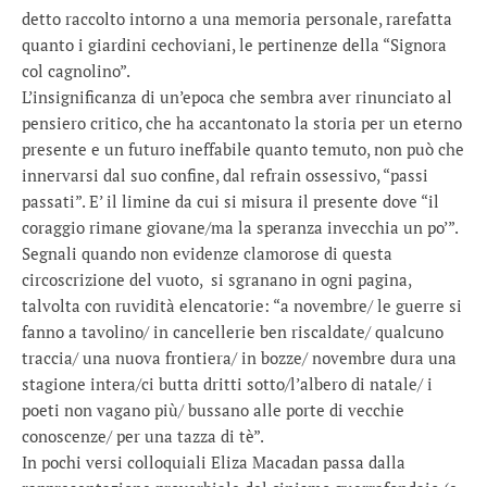
detto raccolto intorno a una memoria personale, rarefatta
quanto i giardini cechoviani, le pertinenze della “Signora
col cagnolino”.
L’insignificanza di un’epoca che sembra aver rinunciato al
pensiero critico, che ha accantonato la storia per un eterno
presente e un futuro ineffabile quanto temuto, non può che
innervarsi dal suo confine, dal refrain ossessivo, “passi
passati”. E’ il limine da cui si misura il presente dove “il
coraggio rimane giovane/ma la speranza invecchia un po’”.
Segnali quando non evidenze clamorose di questa
circoscrizione del vuoto, si sgranano in ogni pagina,
talvolta con ruvidità elencatorie: “a novembre/ le guerre si
fanno a tavolino/ in cancellerie ben riscaldate/ qualcuno
traccia/ una nuova frontiera/ in bozze/ novembre dura una
stagione intera/ci butta dritti sotto/l’albero di natale/ i
poeti non vagano più/ bussano alle porte di vecchie
conoscenze/ per una tazza di tè”.
In pochi versi colloquiali Eliza Macadan passa dalla