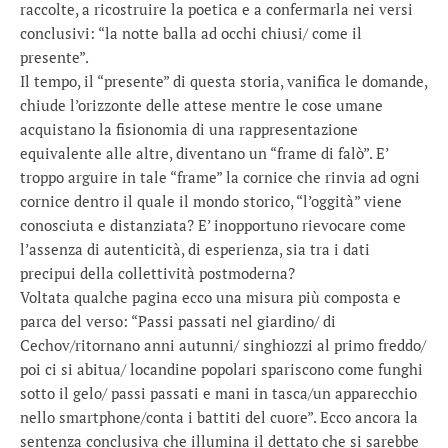
raccolte, a ricostruire la poetica e a confermarla nei versi
conclusivi: “la notte balla ad occhi chiusi/ come il
presente”.
Il tempo, il “presente” di questa storia, vanifica le domande,
chiude l’orizzonte delle attese mentre le cose umane
acquistano la fisionomia di una rappresentazione
equivalente alle altre, diventano un “frame di falò”. E’
troppo arguire in tale “frame” la cornice che rinvia ad ogni
cornice dentro il quale il mondo storico, “l’oggità” viene
conosciuta e distanziata? E’ inopportuno rievocare come
l’assenza di autenticità, di esperienza, sia tra i dati
precipui della collettività postmoderna?
Voltata qualche pagina ecco una misura più composta e
parca del verso: “Passi passati nel giardino/ di
Cechov/ritornano anni autunni/ singhiozzi al primo freddo/
poi ci si abitua/ locandine popolari spariscono come funghi
sotto il gelo/ passi passati e mani in tasca/un apparecchio
nello smartphone/conta i battiti del cuore”. Ecco ancora la
sentenza conclusiva che illumina il dettato che si sarebbe