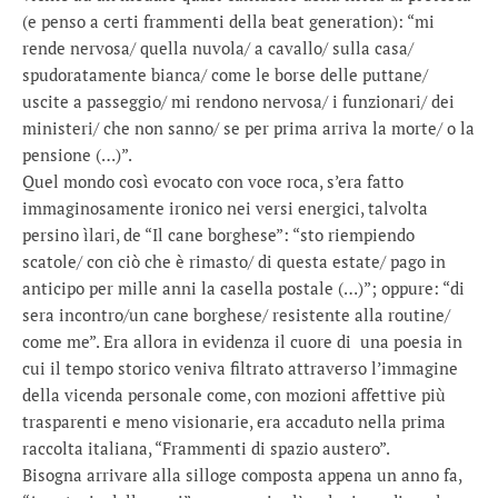
(e penso a certi frammenti della beat generation): “mi
rende nervosa/ quella nuvola/ a cavallo/ sulla casa/
spudoratamente bianca/ come le borse delle puttane/
uscite a passeggio/ mi rendono nervosa/ i funzionari/ dei
ministeri/ che non sanno/ se per prima arriva la morte/ o la
pensione (…)”.
Quel mondo così evocato con voce roca, s’era fatto
immaginosamente ironico nei versi energici, talvolta
persino ìlari, de “Il cane borghese”: “sto riempiendo
scatole/ con ciò che è rimasto/ di questa estate/ pago in
anticipo per mille anni la casella postale (…)”; oppure: “di
sera incontro/un cane borghese/ resistente alla routine/
come me”. Era allora in evidenza il cuore di una poesia in
cui il tempo storico veniva filtrato attraverso l’immagine
della vicenda personale come, con mozioni affettive più
trasparenti e meno visionarie, era accaduto nella prima
raccolta italiana, “Frammenti di spazio austero”.
Bisogna arrivare alla silloge composta appena un anno fa,