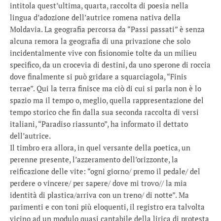
intitola quest’ultima, quarta, raccolta di poesia nella
lingua d’adozione dell’autrice romena nativa della
Moldavia. La geografia percorsa da “Passi passati” è senza
alcuna remora la geografia di una privazione che solo
incidentalmente vive con fisionomie tolte da un milieu
specifico, da un crocevia di destini, da uno sperone di roccia
dove finalmente si può gridare a squarciagola, “Finis
terrae”. Qui la terra finisce ma ciò di cui si parla non è lo
spazio ma il tempo o, meglio, quella rappresentazione del
tempo storico che fin dalla sua seconda raccolta di versi
italiani, “Paradiso riassunto”, ha informato il dettato
dell’autrice.
Il timbro era allora, in quel versante della poetica, un
perenne presente, l’azzeramento dell’orizzonte, la
reificazione delle vite: “ogni giorno/ premo il pedale/ del
perdere o vincere/ per sapere/ dove mi trovo// la mia
identità di plastica/arriva con un treno/ di notte”. Ma
parimenti e con toni più eloquenti, il registro era talvolta
vicino ad un modulo quasi cantabile della lirica di protesta