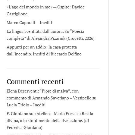
«L’ago del mondo in me» — Ospite: Davide
Castiglione
Marco Caporali — Inediti
La lingua sventrata dall’aurora. Su “Poesia
completa” di Alejandra Pizarnik (Crocetti, 2026)
Appunti per un addio: la casa protetta
dall’incendio. Inediti di Riccardo Delfino
Commenti recenti
Elena Deserventi: “Fiore di malva”, con
commento di Armando Saveriano – Versipelle
su
Lucia Triolo – Inediti
F. Giordano su «Atelier» - Mario Fresa
su
Bestia
divina, o lo stordimento della rivelazione. (di
Federica Giordano)