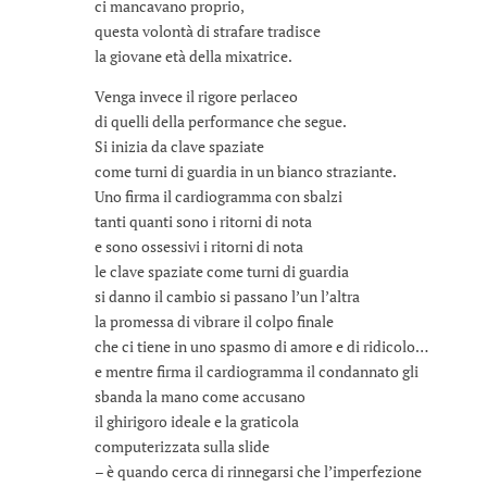
ci mancavano proprio,
questa volontà di strafare tradisce
la giovane età della mixatrice.
Venga invece il rigore perlaceo
di quelli della performance che segue.
Si inizia da clave spaziate
come turni di guardia in un bianco straziante.
Uno firma il cardiogramma con sbalzi
tanti quanti sono i ritorni di nota
e sono ossessivi i ritorni di nota
le clave spaziate come turni di guardia
si danno il cambio si passano l’un l’altra
la promessa di vibrare il colpo finale
che ci tiene in uno spasmo di amore e di ridicolo…
e mentre firma il cardiogramma il condannato gli
sbanda la mano come accusano
il ghirigoro ideale e la graticola
computerizzata sulla slide
– è quando cerca di rinnegarsi che l’imperfezione