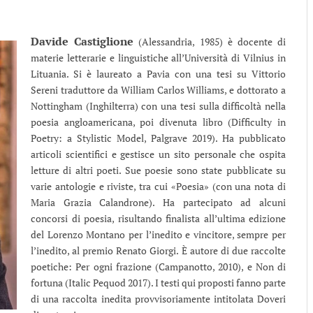
Davide Castiglione
(Alessandria, 1985) è docente di
materie letterarie e linguistiche all’Università di Vilnius in
Lituania. Si è laureato a Pavia con una tesi su Vittorio
Sereni traduttore da William Carlos Williams, e dottorato a
Nottingham (Inghilterra) con una tesi sulla difficoltà nella
poesia angloamericana, poi divenuta libro (Difficulty in
Poetry: a Stylistic Model, Palgrave 2019). Ha pubblicato
articoli scientifici e gestisce un sito personale che ospita
letture di altri poeti. Sue poesie sono state pubblicate su
varie antologie e riviste, tra cui «Poesia» (con una nota di
Maria Grazia Calandrone). Ha partecipato ad alcuni
concorsi di poesia, risultando finalista all’ultima edizione
del Lorenzo Montano per l’inedito e vincitore, sempre per
l’inedito, al premio Renato Giorgi. È autore di due raccolte
poetiche: Per ogni frazione (Campanotto, 2010), e Non di
fortuna (Italic Pequod 2017). I testi qui proposti fanno parte
di una raccolta inedita provvisoriamente intitolata Doveri