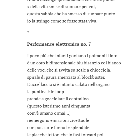
x della vita smise di suonare per voi,
questa sabbia che ha smesso di suonare punto
io la stringo come se fosse stata viva.
*
Performance elettronica no. 7
I poco più che infanti gonfiano i polmoni il loro
è un coro bidimensionale blu bisanzio col bianco
delle voci che si avvita su scale a chiocciola,
spirale di paura smerciata al blockbuster.
L’uccellaccio si è intanto calato nell’organo
la puntina è in loop
prende a gocciolare il centralino
(questo isterismo anni cinquanta
com’è umano ormai…)
riemergono emissioni civettuole
con poca arte fanno le splendide
le placche tettoniche in fast forward poi