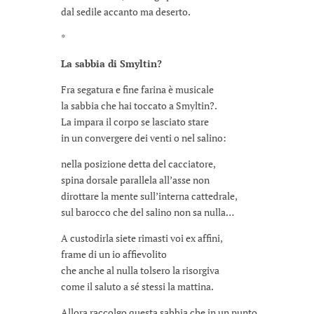
dal sedile accanto ma deserto.
*
La sabbia di Smyltin?
Fra segatura e fine farina è musicale
la sabbia che hai toccato a Smyltin?.
La impara il corpo se lasciato stare
in un convergere dei venti o nel salino:
nella posizione detta del cacciatore,
spina dorsale parallela all’asse non
dirottare la mente sull’interna cattedrale,
sul barocco che del salino non sa nulla…
A custodirla siete rimasti voi ex affini,
frame di un io affievolito
che anche al nulla tolsero la risorgiva
come il saluto a sé stessi la mattina.
Allora raccolgo questa sabbia che in un punto