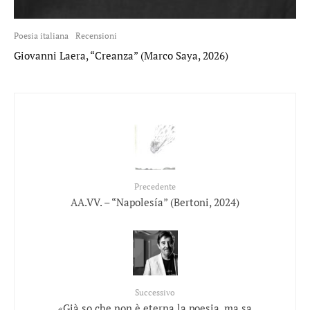
Poesia italiana
Recensioni
Giovanni Laera, “Creanza” (Marco Saya, 2026)
Precedente
AA.VV. – “Napolesía” (Bertoni, 2024)
Successivo
«Già so che non è eterna la poesia, ma sa