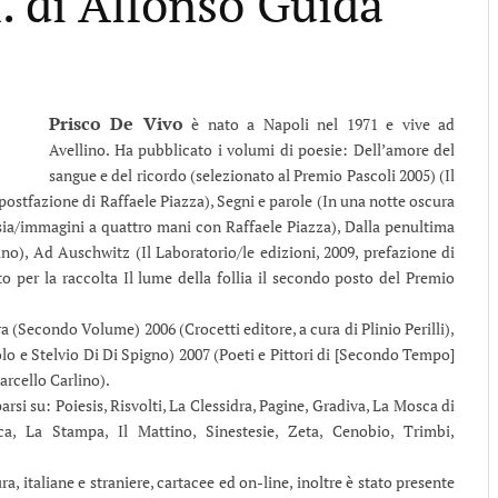
. di Alfonso Guida
Prisco De Vivo
è nato a Napoli nel 1971 e vive ad
Avellino. Ha pubblicato i volumi di poesie: Dell’amore del
sangue e del ricordo (selezionato al Premio Pascoli 2005) (Il
e postfazione di Raffaele Piazza), Segni e parole (In una notte oscura
esia/immagini a quattro mani con Raffaele Piazza), Dalla penultima
ino), Ad Auschwitz (Il Laboratorio/le edizioni, 2009, prefazione di
o per la raccolta Il lume della follia il secondo posto del Premio
rra (Secondo Volume) 2006 (Crocetti editore, a cura di Plinio Perilli),
lo e Stelvio Di Di Spigno) 2007 (Poeti e Pittori di [Secondo Tempo]
arcello Carlino).
arsi su: Poiesis, Risvolti, La Clessidra, Pagine, Gradiva, La Mosca di
, La Stampa, Il Mattino, Sinestesie, Zeta, Cenobio, Trimbi,
ura, italiane e straniere, cartacee ed on-line, inoltre è stato presente