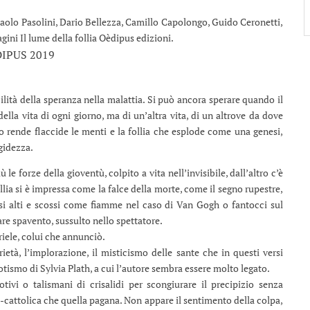
Paolo Pasolini, Dario Bellezza, Camillo Capolongo, Guido Ceronetti,
ini Il lume della follia Oèdipus edizioni.
DIPUS 2019
ilità della speranza nella malattia. Si può ancora sperare quando il
 della vita di ogni giorno, ma di un’altra vita, di un altrove da dove
po rende flaccide le menti e la follia che esplode come una genesi,
gidezza.
 le forze della gioventù, colpito a vita nell’invisibile, dall’altro c’è
llia si è impressa come la falce della morte, come il segno rupestre,
ssi alti e scossi come fiamme nel caso di Van Gogh o fantocci sul
are spavento, sussulto nello spettatore.
iele, colui che annunciò.
rietà, l’implorazione, il misticismo delle sante che in questi versi
ismo di Sylvia Plath, a cui l’autore sembra essere molto legato.
otivi o talismani di crisalidi per scongiurare il precipizio senza
o-cattolica che quella pagana. Non appare il sentimento della colpa,