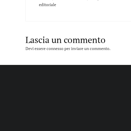
editoriale
Lascia un commento
Devi essere
connesso
per inviare un commento.