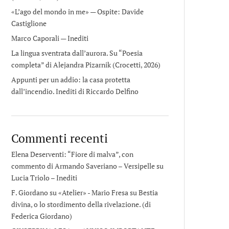
«L’ago del mondo in me» — Ospite: Davide
Castiglione
Marco Caporali — Inediti
La lingua sventrata dall’aurora. Su “Poesia
completa” di Alejandra Pizarnik (Crocetti, 2026)
Appunti per un addio: la casa protetta
dall’incendio. Inediti di Riccardo Delfino
Commenti recenti
Elena Deserventi: “Fiore di malva”, con
commento di Armando Saveriano – Versipelle
su
Lucia Triolo – Inediti
F. Giordano su «Atelier» - Mario Fresa
su
Bestia
divina, o lo stordimento della rivelazione. (di
Federica Giordano)