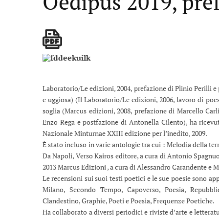
Oèdipus 2019, pref
Laboratorio/Le edizioni, 2004, prefazione di Plinio Perilli 
e uggiosa) (Il Laboratorio/Le edizioni, 2006, lavoro di po
soglia (Marcus edizioni, 2008, prefazione di Marcello Carl
Enzo Rega e postfazione di Antonella Cilento), ha ricevut
Nazionale Minturnae XXIII edizione per l’inedito, 2009.
È stato incluso in varie antologie tra cui : Melodia della te
Da Napoli, Verso Kairos editore, a cura di Antonio Spagnuo
2013 Marcus Edizioni , a cura di Alessandro Carandente e M
Le recensioni sui suoi testi poetici e le sue poesie sono app
Milano, Secondo Tempo, Capoverso, Poesia, Repubblica
Clandestino, Graphie, Poeti e Poesia, Frequenze Poetiche.
Ha collaborato a diversi periodici e riviste d’arte e letterat