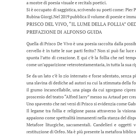
a mostre di poesia visuale e recitals poetici.
Si è occupato di saggistica, scrivendo su poeti come: Pier 
Rubina Giorgi.Nel 2019 pubblica il volume di poesie e immag
PRISCO DEL VIVO, “IL LUME DELLA FOLLIA” OE
PREFAZIONE DI ALFONSO GUIDA
Quella di Prisco De Vivo è una poesia raccolta dalla possib
cervello è in tutte le sue parti ferito? Non si può far luce
spunta l’atto di creazione. E qui c’è la follia che nel tem
come un’apparizione veterotestamentaria, in tutta la sua ri
Se da un lato c’è lo zio internato e forse sdentato, senza più
una slavina di dediche ad autori su cui la stimmata della fo
il grumo incancellabile, una piaga da cui sgorgano cipre
proscenio del teatro “Alfred Jarry” messo su Artaud per cre
Uno spavento che nei versi di Prisco si evidenzia come Gabr
Il legame tra follia e religione passa attraverso la visiona
appaiono come spettralità immanenti nella stanza del dispot
Metafore liturgiche, sacramentali. Candelieri e oggetti v
restituzione di Orfeo. Ma è più presente la metafora biblic