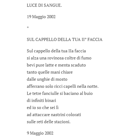
LUCE DI SANGUE.
19 Maggio 2002
*
SUL CAPPELLO DELLA TUA II° FACCIA
Sul cappello della tua IIa faccia
si alza una rovinosa coltre di fumo
bevi pure latte e menta scaduto
tanto quelle mani chiare
dalle unghie di mosto
afferrano solo ricci capelli nella notte.
Le tetre fanciulle si baciano al buio
di infiniti binari
ed io so che sei lì
ad attaccare nastrini colorati
sulle reti delle stazioni.
9 Maggio 2002