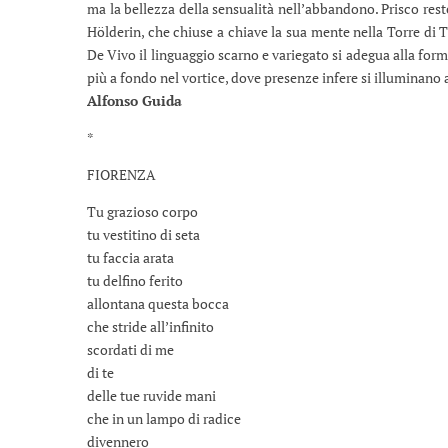
ma la bellezza della sensualità nell’abbandono. Prisco reste
Hölderin, che chiuse a chiave la sua mente nella Torre di T
De Vivo il linguaggio scarno e variegato si adegua alla for
più a fondo nel vortice, dove presenze infere si illuminano 
Alfonso Guida
*
FIORENZA
Tu grazioso corpo
tu vestitino di seta
tu faccia arata
tu delfino ferito
allontana questa bocca
che stride all’infinito
scordati di me
di te
delle tue ruvide mani
che in un lampo di radice
divennero