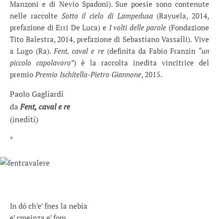
Manzoni e di Nevio Spadoni). Sue poesie sono contenute
nelle raccolte
Sotto il cielo di Lampedusa
(Rayuela, 2014,
prefazione di Erri De Luca) e
I volti delle parole
(Fondazione
Tito Balestra, 2014, prefazione di Sebastiano Vassalli). Vive
a Lugo (Ra).
Fent, caval e re
(definita da Fabio Franzin
“u
n
piccolo capolavoro”
) è la raccolta inedita vincitrice del
premio
Premio Ischitella-Pietro Giannone
, 2015.
Paolo Gagliardi
da
Fent, caval e re
(inediti)
*
In dó ch’e’ fnes la nebia
e’ cmeinza e’ fom.