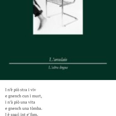
I n’è piò stra i viv
e gnench cun i murt,
i n’à piò una vita
e gnench una tòmba.
J è sparì int e’ fom.