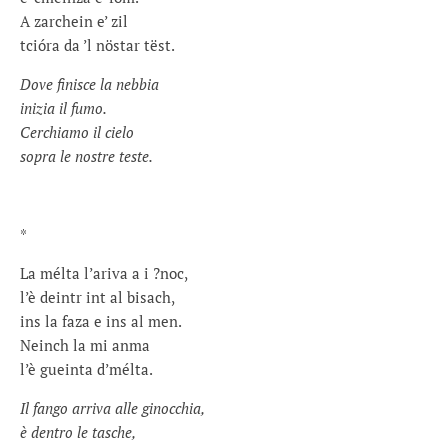
A zarchein e’ zil
tcióra da ’l nöstar tëst.
Dove finisce la nebbia
inizia il fumo.
Cerchiamo il cielo
sopra le nostre teste.
*
La mélta l’ariva a i ?noc,
l’è deintr int al bisach,
ins la faza e ins al men.
Neinch la mi anma
l’è gueinta d’mélta.
Il fango arriva alle ginocchia,
è dentro le tasche,