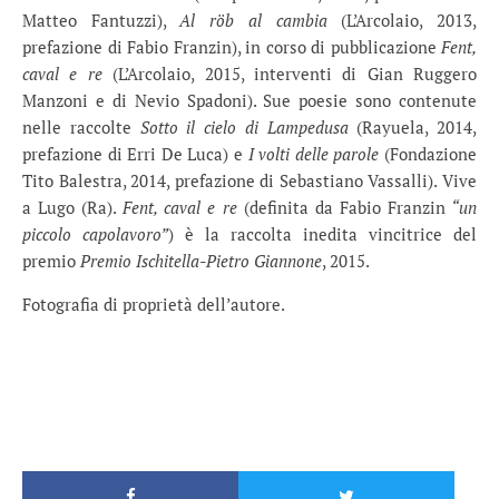
Matteo Fantuzzi),
Al röb al cambia
(L’Arcolaio, 2013,
prefazione di Fabio Franzin), in corso di pubblicazione
Fent,
caval e re
(L’Arcolaio, 2015, interventi di Gian Ruggero
Manzoni e di Nevio Spadoni). Sue poesie sono contenute
nelle raccolte
Sotto il cielo di Lampedusa
(Rayuela, 2014,
prefazione di Erri De Luca) e
I volti delle parole
(Fondazione
Tito Balestra, 2014, prefazione di Sebastiano Vassalli). Vive
a Lugo (Ra).
Fent, caval e re
(definita da Fabio Franzin
“u
n
piccolo capolavoro”
) è la raccolta inedita vincitrice del
premio
Premio Ischitella-Pietro Giannone
, 2015.
Fotografia di proprietà dell’autore.