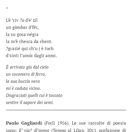
*
L’è ’riv ?o d’e’ zil
un gòmbar d’fër,
la su gosa négra
la m’è chesca da chent.
?grazié qui ch’u j è toch
d’sintì l’amór dagli anmi.
È arrivato giù dal cielo
un cocomero di ferro,
la sua buccia nera
mi è caduta vicino.
Disgraziati quelli cui è toccato
sentire il sapore dei semi.
Paolo Gagliardi
(Forlì 1956). Le sue raccolte di poesia
sono:
E’ via? dl’anma
(Tempo al Libro, 2011, prefazione di