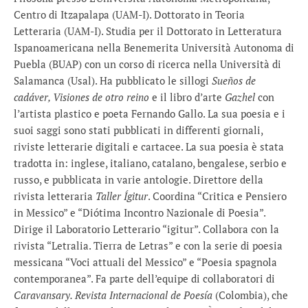
Centro di Itzapalapa (UAM-I). Dottorato in Teoria
Letteraria (UAM-I). Studia per il Dottorato in Letteratura
Ispanoamericana nella Benemerita Università Autonoma di
Puebla (BUAP) con un corso di ricerca nella Università di
Salamanca (Usal). Ha pubblicato le sillogi
Sueños de
cadáver, Visiones de otro reino
e il libro d’arte
Gazhel
con
l’artista plastico e poeta Fernando Gallo. La sua poesia e i
suoi saggi sono stati pubblicati in differenti giornali,
riviste letterarie digitali e cartacee. La sua poesia è stata
tradotta in: inglese, italiano, catalano, bengalese, serbio e
russo, e pubblicata in varie antologie. Direttore della
rivista letteraria
Taller Ígitur
. Coordina “Critica e Pensiero
in Messico” e “Diótima Incontro Nazionale di Poesia”.
Dirige il Laboratorio Letterario “igitur”. Collabora con la
rivista “Letralia. Tierra de Letras” e con la serie di poesia
messicana “Voci attuali del Messico” e “Poesia spagnola
contemporanea”. Fa parte dell’equipe di collaboratori di
Caravansary. Revista Internacional de Poesía
(Colombia), che