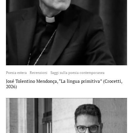
Poesia estera
Recensioni
Saggi sulla poesia contemporanea
José Tolentino Mendonça, “La lingua primitiva” (Crocetti,
2026)