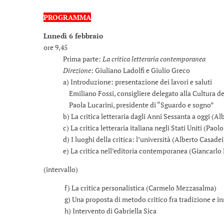
PROGRAMMA
Lunedì 6 febbraio
ore 9,45
Prima parte:
La critica letteraria contemporanea
Direzione
: Giuliano Ladolfi e Giulio Greco
a) Introduzione: presentazione dei lavori e saluti
Emiliano Fossi, consigliere delegato alla Cultura dell
Paola Lucarini, presidente di “Sguardo e sogno”
b) La critica letteraria dagli Anni Sessanta a oggi (Alb
c) La critica letteraria italiana negli Stati Uniti (Paolo
d) I luoghi della critica: l’università (Alberto Casadei
e) La critica nell’editoria contemporanea (Giancarlo 
(intervallo)
f) La critica personalistica (Carmelo Mezzasalma)
g) Una proposta di metodo critico fra tradizione e in
h) Intervento di Gabriella Sica