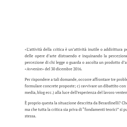
«L’attività della critica è un’attività inutile o addirittur
delle opere d’arte distraendo e inquinando la percezione 
percezione di chi legge o guarda o ascolta un prodotto d’a
«Avvenire» del 30 dicembre 2016.
Per rispondere a tali domande, occorre affrontare tre proble
formulare concrete proposte; c) ravvivare un dibattito con tut
media, blog ecc.) alla luce dell’esperienza del lavoro ventenn
È proprio questa la situazione descritta da Berardinelli? C
ma che tutta la critica sia priva di “fondamenti teorici” si p
stessa.