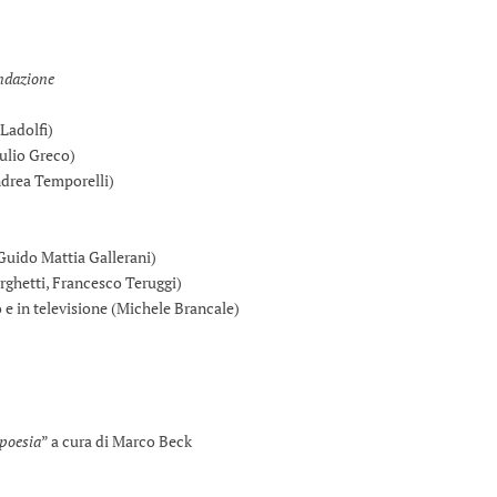
ondazione
Ladolfi)
ulio Greco)
rea Temporelli)
uido Mattia Gallerani)
hetti, Francesco Teruggi)
e in televisione (Michele Brancale)
 poesia
” a cura di Marco Beck