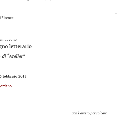
i Firenze,
omuovono
gno letterario
 di “Atelier”
6 febbraio 2017
Giordano
Son l’aratro per solcare