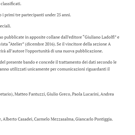
classificati.
o i primi tre partecipanti under 25 anni.
eciali.
no pubblicate in apposite collane dall’editore “Giuliano Ladolfi” e
vista “Atelier” (dicembre 2016). Se il vincitore della sezione A
ffrirà all’autore l’opportunità di una nuova pubblicazione.
 del presente bando e concede il trattamento dei dati secondo le
aranno utilizzati unicamente per comunicazioni riguardanti il
etario), Matteo Fantuzzi, Giulio Greco, Paola Lucarini, Andrea
e, Alberto Casadei, Carmelo Mezzasalma, Giancarlo Pontiggia.