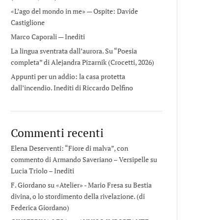
«L’ago del mondo in me» — Ospite: Davide
Castiglione
Marco Caporali — Inediti
La lingua sventrata dall’aurora. Su “Poesia
completa” di Alejandra Pizarnik (Crocetti, 2026)
Appunti per un addio: la casa protetta
dall’incendio. Inediti di Riccardo Delfino
Commenti recenti
Elena Deserventi: “Fiore di malva”, con
commento di Armando Saveriano – Versipelle
su
Lucia Triolo – Inediti
F. Giordano su «Atelier» - Mario Fresa
su
Bestia
divina, o lo stordimento della rivelazione. (di
Federica Giordano)