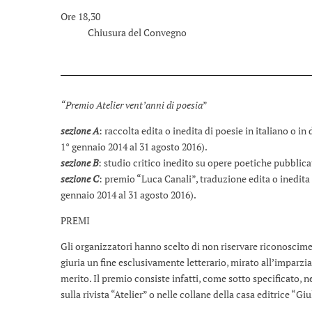
Ore 18,30
Chiusura del Convegno
“Premio Atelier vent’anni di poesia
”
sezione A
: raccolta edita o inedita di poesie in italiano o i
1° gennaio 2014 al 31 agosto 2016).
sezione B
: studio critico inedito su opere poetiche pubblic
sezione C
: premio “Luca Canali”, traduzione edita o inedita d
gennaio 2014 al 31 agosto 2016).
PREMI
Gli organizzatori hanno scelto di non riservare riconoscimen
giuria un fine esclusivamente letterario, mirato all’imparzia
merito. Il premio consiste infatti, come sotto specificato, n
sulla rivista “Atelier” o nelle collane della casa editrice “Gi