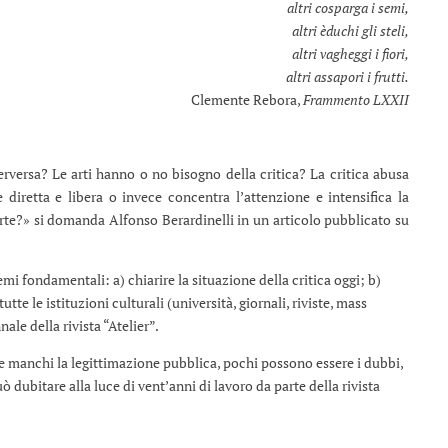
altri cosparga i semi,
altri èduchi gli steli,
altri vagheggi i fiori,
altri assapori i frutti.
Clemente Rebora,
Frammento LXXII
a perversa? Le arti hanno o no bisogno della critica? La critica abusa
diretta e libera o invece concentra l’attenzione e intensifica la
rte?» si domanda Alfonso Berardinelli in un articolo pubblicato su
mi fondamentali: a) chiarire la situazione della critica oggi; b)
te le istituzioni culturali (università, giornali, riviste, mass
ale della rivista “Atelier”.
he manchi la legittimazione pubblica, pochi possono essere i dubbi,
uò dubitare alla luce di vent’anni di lavoro da parte della rivista