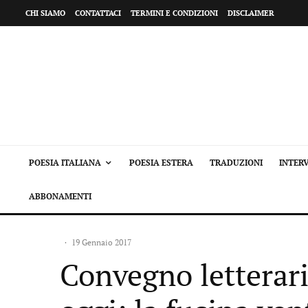
CHI SIAMO
CONTATTACI
TERMINI E CONDIZIONI
DISCLAIMER
POESIA ITALIANA
POESIA ESTERA
TRADUZIONI
INTERV
ABBONAMENTI
·
19 Gennaio 2017
Convegno letterario