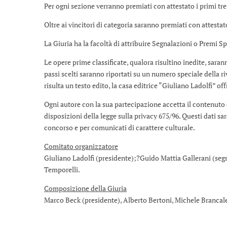
Per ogni sezione verranno premiati con attestato i primi tre 
Oltre ai vincitori di categoria saranno premiati con attestat
La Giuria ha la facoltà di attribuire Segnalazioni o Premi Sp
Le opere prime classificate, qualora risultino inedite, saran
passi scelti saranno riportati su un numero speciale della ri
risulta un testo edito, la casa editrice “Giuliano Ladolfi” o
Ogni autore con la sua partecipazione accetta il contenuto
disposizioni della legge sulla privacy 675/96. Questi dati s
concorso e per comunicati di carattere culturale.
Comitato organizzatore
Giuliano Ladolfi (presidente);?Guido Mattia Gallerani (segr
Temporelli.
Composizione della Giuria
Marco Beck (presidente), Alberto Bertoni, Michele Brancal