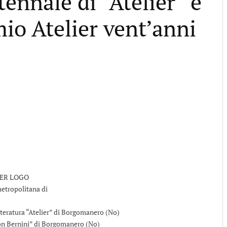
tennale di “Atelier” e
io Atelier vent’anni
letteratura “Atelier” di Borgomanero (No)
Don Bernini” di Borgomanero (No)