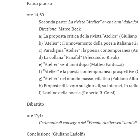
Pausa pranzo
ore 14,30
Seconda parte:
La rivista “Atelier” a vent’anni dalla f
Direzione
: Marco Beck
a) La proposta critica della rivista “Atelier” (Giuliano 
b) “Atelier”: il rinnovamento della poesia italiana (Gi
c) Paradigma “Atelier”: la poesia contemporanea (And
d) La collana “Parsifal” (Alessandro Rivali)
e) “Atelier” vent’anni dopo (Matteo Fantuzzi)
f) “Atelier” e la poesia contemporanea: prospettive (G
g) “Atelier” nel mondo massmediatico (Fabiano Alborg
h) Proposte di lavoro sui giornali, su internet, in radio 
i) L’online della poesia (Roberto R. Corsi)
Dibattito
ore 17,45
Cerimonia di consegna del “Premio Atelier vent’anni di
Conclusione (Giuliano Ladolfi)