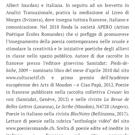
Albert Jourdan) e italiana. In seguito ad un brevetto in
Analisi Transazionale, pratica la mediazione al Liceo di
Morges (Svizzera), dove insegna tuttora francese, italiano e
comunicazione. Nel 2018 fonda la società APERO (Action
Poétique Écoles Romandes) che si prefigge di promuovere
l’insegnamento della poesia contemporanea nelle scuole e
stimolare la creatività e le iniziative poetiche degli allievi
in classe nello spazio pubblico. Autore di due raccolte in
francese presso l’editore ginevrino Samizdat:
Pieds-de-
biche
, 2009 – nominato libro del mese d’aprile 2010 dal sito
www.culturactif.ch e primo premio dell’Académie
européenne des Arts di Moudon – e Ciao Papà, 2012. Poesie
in francese pubblicate nella raccolta collettiva
Creuser les
voix
(Samizdat, Genève, 2012) e nelle riviste
La Revue de
Belles-Lettres
(Losanna),
Le Scribe
(Moudon), N4728 (Angers).
Poesie in italiano nella rivista
BlocNotes
(Bellinzona, 2017).
Letture di poesie nella rubrica “anthologie vidéo” del sito
www.poesieromande.ch. Scelta di poesie edite ed inedite in