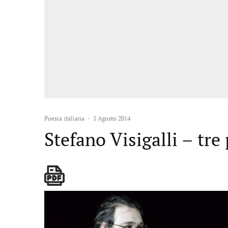
Poesia italiana
·
5 Agosto 2014
Stefano Visigalli – tre