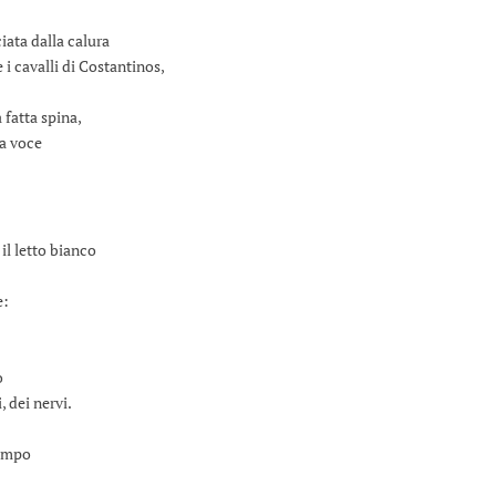
ciata dalla calura
 i cavalli di Costantinos,
 fatta spina,
ua voce
il letto bianco
e:
o
, dei nervi.
tempo