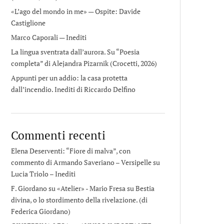
«L’ago del mondo in me» — Ospite: Davide
Castiglione
Marco Caporali — Inediti
La lingua sventrata dall’aurora. Su “Poesia
completa” di Alejandra Pizarnik (Crocetti, 2026)
Appunti per un addio: la casa protetta
dall’incendio. Inediti di Riccardo Delfino
Commenti recenti
Elena Deserventi: “Fiore di malva”, con
commento di Armando Saveriano – Versipelle
su
Lucia Triolo – Inediti
F. Giordano su «Atelier» - Mario Fresa
su
Bestia
divina, o lo stordimento della rivelazione. (di
Federica Giordano)