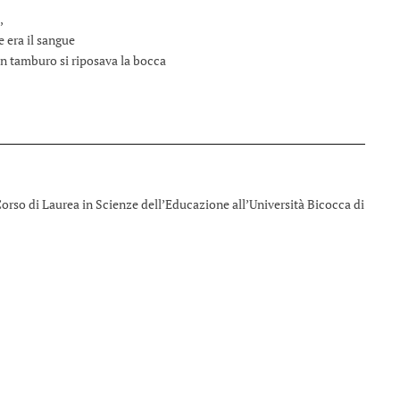
,
 era il sangue
n tamburo si riposava la bocca
 Corso di Laurea in Scienze dell’Educazione all’Università Bicocca di