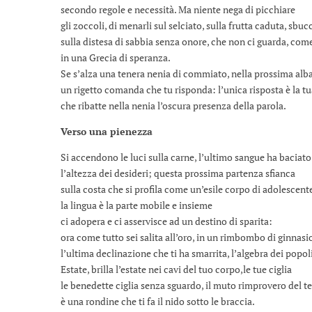
secondo regole e necessità. Ma niente nega di picchiare
gli zoccoli, di menarli sul selciato, sulla frutta caduta, sbuc
sulla distesa di sabbia senza onore, che non ci guarda, come
in una Grecia di speranza.
Se s’alza una tenera nenia di commiato, nella prossima alba
un rigetto comanda che tu risponda: l’unica risposta è la t
che ribatte nella nenia l’oscura presenza della parola.
Verso una pienezza
Si accendono le luci sulla carne, l’ultimo sangue ha baciato 
l’altezza dei desideri; questa prossima partenza sfianca
sulla costa che si profila come un’esile corpo di adolescent
la lingua è la parte mobile e insieme
ci adopera e ci asservisce ad un destino di sparita:
ora come tutto sei salita all’oro, in un rimbombo di ginnasi
l’ultima declinazione che ti ha smarrita, l’algebra dei popoli
Estate, brilla l’estate nei cavi del tuo corpo,le tue ciglia
le benedette ciglia senza sguardo, il muto rimprovero del 
è una rondine che ti fa il nido sotto le braccia.