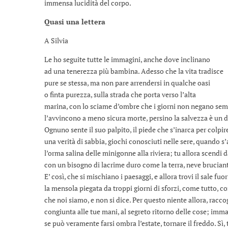
immensa lucidità del corpo.
Quasi una lettera
A Silvia
Le ho seguite tutte le immagini, anche dove inclinano
ad una tenerezza più bambina. Adesso che la vita tradisce
pure se stessa, ma non pare arrendersi in qualche oasi
o finta purezza, sulla strada che porta verso l’alta
marina, con lo sciame d’ombre che i giorni non negano se
l’avvincono a meno sicura morte, persino la salvezza è un d
Ognuno sente il suo palpito, il piede che s’inarca per colpire
una verità di sabbia, giochi conosciuti nelle sere, quando s’
l’orma salina delle minigonne alla riviera; tu allora scendi
con un bisogno di lacrime duro come la terra, neve bruciant
E’ così, che si mischiano i paesaggi, e allora trovi il sale fuo
la mensola piegata da troppi giorni di sforzi, come tutto, co
che noi siamo, e non si dice. Per questo niente allora, racc
congiunta alle tue mani, al segreto ritorno delle cose; imm
se può veramente farsi ombra l’estate, tornare il freddo. Sì, 