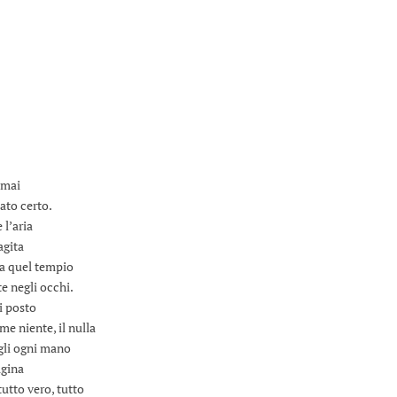
mmai
ato certo.
 l’aria
agita
 da quel tempio
e negli occhi.
ri posto
me niente, il nulla
ogli ogni mano
agina
tutto vero, tutto