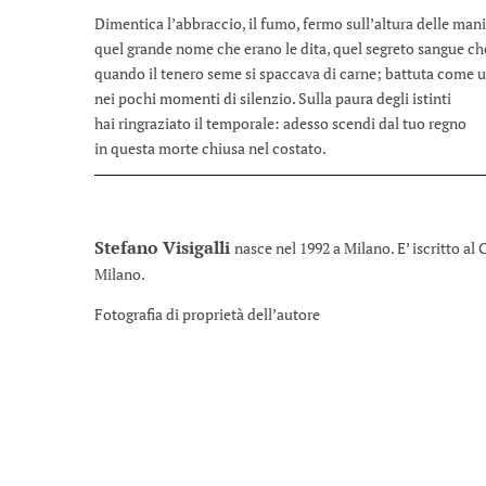
Dimentica l’abbraccio, il fumo, fermo sull’altura delle mani
quel grande nome che erano le dita, quel segreto sangue che
quando il tenero seme si spaccava di carne; battuta come u
nei pochi momenti di silenzio. Sulla paura degli istinti
hai ringraziato il temporale: adesso scendi dal tuo regno
in questa morte chiusa nel costato.
Stefano Visigalli
nasce nel 1992 a Milano. E’ iscritto al
Milano.
Fotografia di proprietà dell’autore