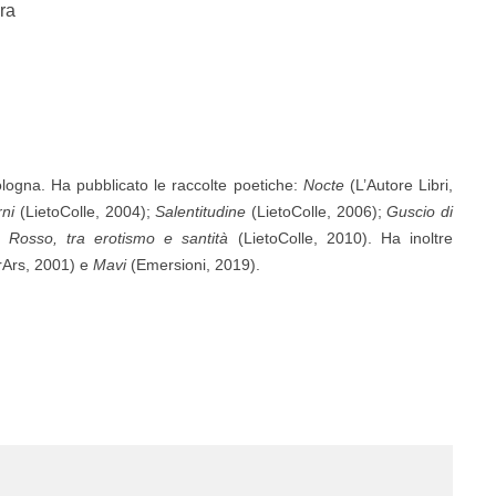
era
logna. Ha pubblicato le raccolte poetiche:
Nocte
(L’Autore Libri,
rni
(LietoColle, 2004);
Salentitudine
(LietoColle, 2006);
Guscio di
ca
Rosso, tra erotismo e santità
(LietoColle, 2010). Ha inoltre
rArs, 2001) e
Mavi
(Emersioni, 2019).