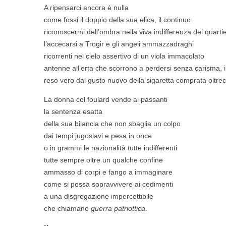
A ripensarci ancora è nulla
come fossi il doppio della sua elica, il continuo
riconoscermi dell’ombra nella viva indifferenza del quarti
l’accecarsi a Trogir e gli angeli ammazzadraghi
ricorrenti nel cielo assertivo di un viola immacolato
antenne all’erta che scorrono a perdersi senza carisma, i
reso vero dal gusto nuovo della sigaretta comprata oltrec
La donna col foulard vende ai passanti
la sentenza esatta
della sua bilancia che non sbaglia un colpo
dai tempi jugoslavi e pesa in once
o in grammi le nazionalità tutte indifferenti
tutte sempre oltre un qualche confine
ammasso di corpi e fango a immaginare
come si possa sopravvivere ai cedimenti
a una disgregazione impercettibile
che chiamano
guerra patriottica
.