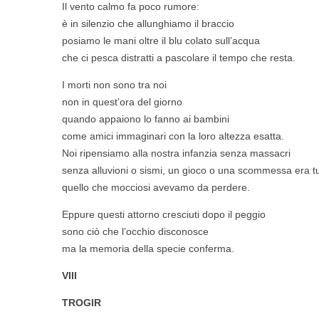
Il vento calmo fa poco rumore:
è in silenzio che allunghiamo il braccio
posiamo le mani oltre il blu colato sull’acqua
che ci pesca distratti a pascolare il tempo che resta.
I morti non sono tra noi
non in quest’ora del giorno
quando appaiono lo fanno ai bambini
come amici immaginari con la loro altezza esatta.
Noi ripensiamo alla nostra infanzia senza massacri
senza alluvioni o sismi, un gioco o una scommessa era tu
quello che mocciosi avevamo da perdere.
Eppure questi attorno cresciuti dopo il peggio
sono ciò che l’occhio disconosce
ma la memoria della specie conferma.
VIII
TROGIR