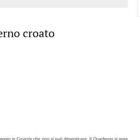
erno croato
iaggio in Croazia che non si può dimenticare. Il Quaderno si apre