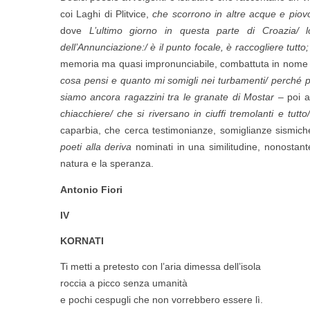
coi Laghi di Plitvice,
che scorrono in altre acque e piovo
dove
L’ultimo giorno in questa parte di Croazia/ 
dell’Annunciazione:/ è il punto focale, è raccogliere tutto
memoria ma quasi impronunciabile, combattuta in nome di f
cosa pensi e quanto mi somigli nei turbamenti/ perché
siamo ancora ragazzini tra le granate di Mostar
– poi 
chiacchiere/ che si riversano in ciuffi tremolanti e t
caparbia, che cerca testimonianze, somiglianze sismich
poeti alla deriva
nominati in una similitudine, nonostante l
natura e la speranza.
Antonio Fiori
IV
KORNATI
Ti metti a pretesto con l’aria dimessa dell’isola
roccia a picco senza umanità
e pochi cespugli che non vorrebbero essere lì.