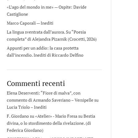
«L’ago del mondo in me» — Ospite: Davide
Castiglione
Marco Caporali — Inediti
La lingua sventrata dall’aurora. Su “Poesia
completa” di Alejandra Pizarnik (Crocetti, 2026)
Appunti per un addio: la casa protetta
dall’incendio. Inediti di Riccardo Delfino
Commenti recenti
Elena Deserventi: “Fiore di malva”, con
commento di Armando Saveriano – Versipelle
su
Lucia Triolo – Inediti
F. Giordano su «Atelier» - Mario Fresa
su
Bestia
divina, o lo stordimento della rivelazione. (di
Federica Giordano)