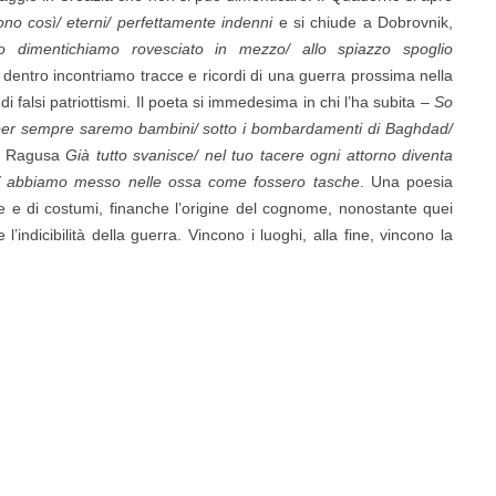
no così/ eterni/ perfettamente indenni
e si chiude a Dobrovnik,
lo dimentichiamo rovesciato in mezzo/ allo spiazzo spoglio
;
dentro incontriamo tracce e ricordi di una guerra prossima nella
alsi patriottismi. Il poeta si immedesima in chi l’ha subita –
So
 per sempre saremo bambini/ sotto i bombardamenti di
B
aghdad/
a Ragusa
Già tutto svanisce/ nel tuo tacere ogni attorno diventa
utto/ abbiamo messo nelle ossa come fossero tasche
. Una poesia
e e di costumi, finanche l’origine del cognome, nonostante quei
’indicibilità della guerra. Vincono i luoghi, alla fine, vincono la