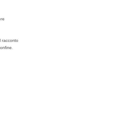
ere
l racconto
onfine.