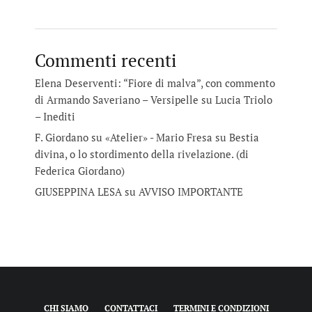
Commenti recenti
Elena Deserventi: “Fiore di malva”, con commento
di Armando Saveriano – Versipelle
su
Lucia Triolo
– Inediti
F. Giordano su «Atelier» - Mario Fresa
su
Bestia
divina, o lo stordimento della rivelazione. (di
Federica Giordano)
GIUSEPPINA LESA
su
AVVISO IMPORTANTE
CHI SIAMO
CONTATTACI
TERMINI E CONDIZIONI