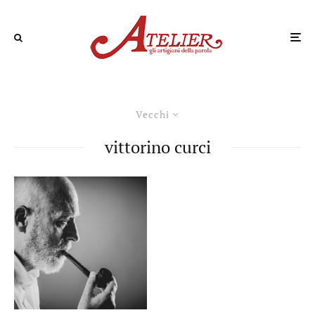
Vecchi
vittorino curci