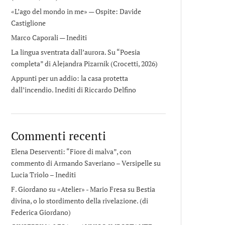
«L’ago del mondo in me» — Ospite: Davide
Castiglione
Marco Caporali — Inediti
La lingua sventrata dall’aurora. Su “Poesia
completa” di Alejandra Pizarnik (Crocetti, 2026)
Appunti per un addio: la casa protetta
dall’incendio. Inediti di Riccardo Delfino
Commenti recenti
Elena Deserventi: “Fiore di malva”, con
commento di Armando Saveriano – Versipelle
su
Lucia Triolo – Inediti
F. Giordano su «Atelier» - Mario Fresa
su
Bestia
divina, o lo stordimento della rivelazione. (di
Federica Giordano)